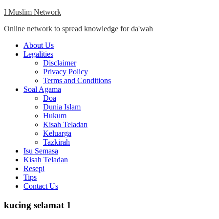
Skip
I Muslim Network
to
Online network to spread knowledge for da'wah
content
Close
About Us
Menu
Legalities
Disclaimer
Privacy Policy
Terms and Conditions
Soal Agama
Doa
Dunia Islam
Hukum
Kisah Teladan
Keluarga
Tazkirah
Isu Semasa
Kisah Teladan
Resepi
Tips
Contact Us
kucing selamat 1