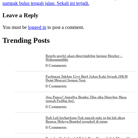
nampak bulus tengah jalan. Sekali ini terjadi.
navigation
Leave a Reply
You must be
logged in
to post a comment.
Trending Posts
Rent4s neg4ri akan dipertimb4ng hujung 0ktober –
Hishammuddin
0 Comments
Pas4ngan Tuk4ng Urvt But4 JaIan Kaki Sejauh 20KM
Demi Mencari Sesuap Nasi.
0 Comments
Apa Punca? Angg0ta Bomba Tiba-tiba Diser4ng Masa
tengah Pad4m Ap1.
0 Comments
Dah Lah berhut4ang,Nak murah pula tu,Ini lah sikap
Bangsa Melayu,Bengkel terpaks4 di tutup
0 Comments