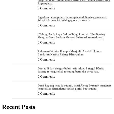
Berjalan Kaki Sambil Peluk Batu Nisan, Inilah Misteri Nya
Rupanya….
0 Comments
Ingatkan perempuan aja complicated. Kucing pun sama.
Selagi tak buat ini boleh gegar satu rumah.
0 Comments
“Tolong,Anak Saya Dalam Tong Sampah..”Ibu Kucing
Mengiau Sayu Seakan Merayu Selamatkan Anaknya
0 Comments
Rakaman Wanita Hampir Menjadi ‘ArwAh’, Lintas
Landasan Ketika Palang DIturunkan
0 Comments
Dari tadi dah dengar bulus jerit takut. Panggil B0mba
datang tolong, sekali memang betul dia bercakap.
0 Comments
Demi Sayang kepada suami , isteri Along Eyzendy membuat
keputu&an dermakan sebelah ginjal buat suami
0 Comments
Recent Posts