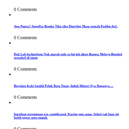
0 Comments
Apa Punca? Angg0ta Bomba Tiba-tiba Diser4ng Masa tengah Pad4m Ap1.
0 Comments
Dah Lah berhut4ang,Nak murah pula tu,Ini lah sikap Bangsa Melayu,Bengkel
terpaks4 di tutup
0 Comments
Berjalan Kaki Sambil Peluk Batu Nisan, Inilah Misteri Nya Rupanya….
0 Comments
Ingatkan perempuan aja complicated. Kucing pun sama. Selagi tak buat ini
boleh gegar satu rumah.
0 Comments