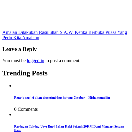
Post
Amalan Dilakukan Rasulullah S.A.W. Ketika Berbuka Puasa Yang
Perlu Kita Amalkan
navigation
Leave a Reply
You must be
logged in
to post a comment.
Trending Posts
Rent4s neg4ri akan dipertimb4ng hujung 0ktober – Hishammuddin
0 Comments
Pas4ngan Tuk4ng Urvt But4 JaIan Kaki Sejauh 20KM Demi Mencari Sesuap
Nasi.