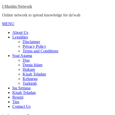
Skip
I Muslim Network
to
Online network to spread knowledge for da'wah
content
MENU
Close
Menu
About Us
Legalities
Disclaimer
Privacy Policy
Terms and Conditions
Soal Agama
Doa
Dunia Islam
Hukum
Kisah Teladan
Keluarga
Tazkirah
Isu Semasa
Kisah Teladan
Resepi
Tips
Contact Us