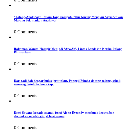
“Tolong,Anak Saya Dalam Tong Sampah..”Ibu Kucing Mengiau Sayu Seakan
Merayu Selamatkan Anaknya
0 Comments
Rakaman Wanita Hampir Menjadi ‘ArwAh’, Lintas Landasan Ketika Palang
DIturunkan
0 Comments
Dari tadi dah dengar bulus jerit takut. Panggil B0mba datang tolong, sekali
memang betul dia bercakap.
0 Comments
Demi Sayang kepada suami , isteri Along Eyzendy membuat keputu&an
dermakan sebelah ginjal buat suami
0 Comments