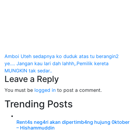
Post
Amboi Uteh sedapnya ko duduk atas tu berangin2
ye…. Jangan kau lari dah lahhh,.Pemilik kereta
navigation
MUNGKIN tak sedar..
Leave a Reply
You must be
logged in
to post a comment.
Trending Posts
Rent4s neg4ri akan dipertimb4ng hujung 0ktober
– Hishammuddin