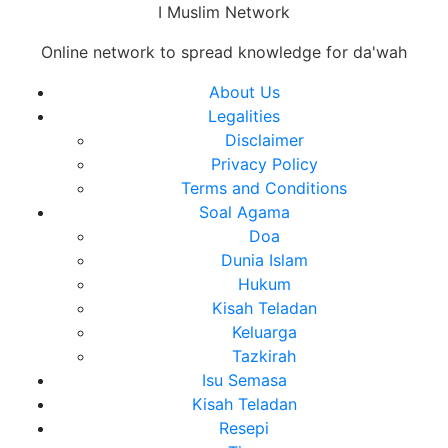
Skip
I Muslim Network
to
Online network to spread knowledge for da'wah
content
Close
About Us
Menu
Legalities
Disclaimer
Privacy Policy
Terms and Conditions
Soal Agama
Doa
Dunia Islam
Hukum
Kisah Teladan
Keluarga
Tazkirah
Isu Semasa
Kisah Teladan
Resepi