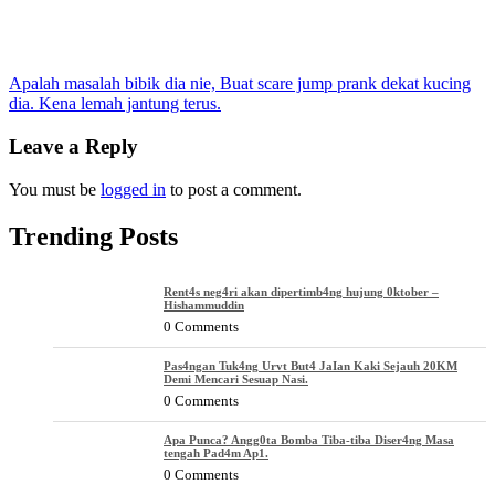
Post
Apalah masalah bibik dia nie, Buat scare jump prank dekat kucing
dia. Kena lemah jantung terus.
navigation
Leave a Reply
You must be
logged in
to post a comment.
Trending Posts
Rent4s neg4ri akan dipertimb4ng hujung 0ktober –
Hishammuddin
0 Comments
Pas4ngan Tuk4ng Urvt But4 JaIan Kaki Sejauh 20KM
Demi Mencari Sesuap Nasi.
0 Comments
Apa Punca? Angg0ta Bomba Tiba-tiba Diser4ng Masa
tengah Pad4m Ap1.
0 Comments