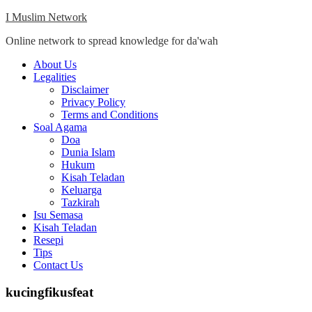
Skip
I Muslim Network
to
Online network to spread knowledge for da'wah
content
Close
About Us
Menu
Legalities
Disclaimer
Privacy Policy
Terms and Conditions
Soal Agama
Doa
Dunia Islam
Hukum
Kisah Teladan
Keluarga
Tazkirah
Isu Semasa
Kisah Teladan
Resepi
Tips
Contact Us
kucingfikusfeat