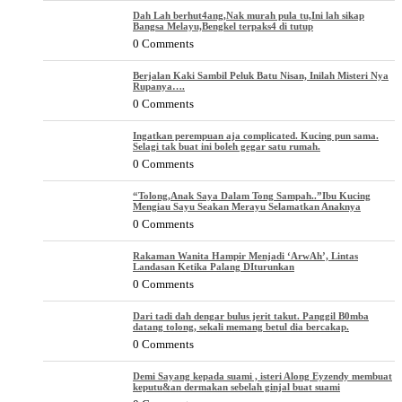
Dah Lah berhut4ang,Nak murah pula tu,Ini lah sikap
Bangsa Melayu,Bengkel terpaks4 di tutup
0 Comments
Berjalan Kaki Sambil Peluk Batu Nisan, Inilah Misteri Nya
Rupanya….
0 Comments
Ingatkan perempuan aja complicated. Kucing pun sama.
Selagi tak buat ini boleh gegar satu rumah.
0 Comments
“Tolong,Anak Saya Dalam Tong Sampah..”Ibu Kucing
Mengiau Sayu Seakan Merayu Selamatkan Anaknya
0 Comments
Rakaman Wanita Hampir Menjadi ‘ArwAh’, Lintas
Landasan Ketika Palang DIturunkan
0 Comments
Dari tadi dah dengar bulus jerit takut. Panggil B0mba
datang tolong, sekali memang betul dia bercakap.
0 Comments
Demi Sayang kepada suami , isteri Along Eyzendy membuat
keputu&an dermakan sebelah ginjal buat suami