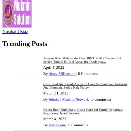
Nasihat Ustaz
Trending Posts
Jangan Buat Main-main Jika ‘BINTIK AIR’ Seperti Ini
Sering Timbul Di Jari Anda. Itu Tandanya…
April 4, 2022
By
Aisya Millenium
|
0 Comments
Cara Buat Air Keladi Ais Krim Cara Syahmi Sazli Sukatan
Jug Dirumah. Sedap Nak Matey.
March 31, 2023
By
Admin I Muslim Network
|
0 Comments
Kalau Buat Kuih Sagu, Guna Cara Ini Untuk Dapatkan
Sagu Yang Jernih Sekata.
March 4, 2023
By
Naftaleena
|
0 Comments