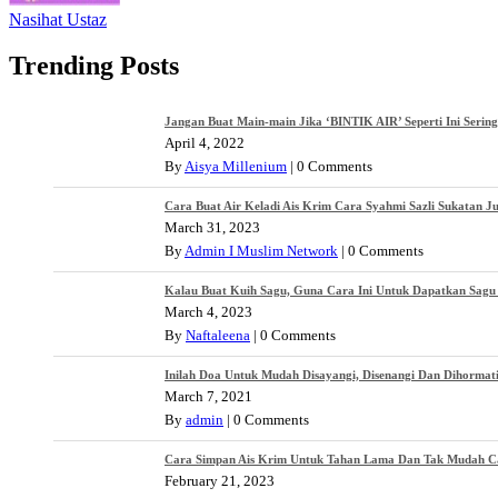
Nasihat Ustaz
Trending Posts
Jangan Buat Main-main Jika ‘BINTIK AIR’ Seperti Ini Serin
April 4, 2022
By
Aisya Millenium
|
0 Comments
Cara Buat Air Keladi Ais Krim Cara Syahmi Sazli Sukatan J
March 31, 2023
By
Admin I Muslim Network
|
0 Comments
Kalau Buat Kuih Sagu, Guna Cara Ini Untuk Dapatkan Sagu 
March 4, 2023
By
Naftaleena
|
0 Comments
Inilah Doa Untuk Mudah Disayangi, Disenangi Dan Dihormat
March 7, 2021
By
admin
|
0 Comments
Cara Simpan Ais Krim Untuk Tahan Lama Dan Tak Mudah Cair
February 21, 2023