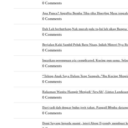
0 Comments
Apa Punca? Angg0ta Bomba Tiba-tiba Diser4ng Masa tenga
0 Comments
Dah Lah berhut4ang,Nak murah pula tu,Ini lah sikap Bangsa 
0 Comments
Berjalan Kaki Sambil Peluk Batu Nisan, Inilah Misteri Nya 
0 Comments
Ingatkan perempuan aja complicated. Kucing pun sama. Selagi
0 Comments
“Tolong,Anak Saya Dalam Tong Sampah..”Ibu Kucing Mengi
0 Comments
Rakaman Wanita Hampir Menjadi ‘ArwAh’, Lintas Landasan
0 Comments
Dari tadi dah dengar bulus jerit takut. Panggil B0mba datang
0 Comments
Demi Sayang kepada suami , isteri Along Eyzendy membuat k