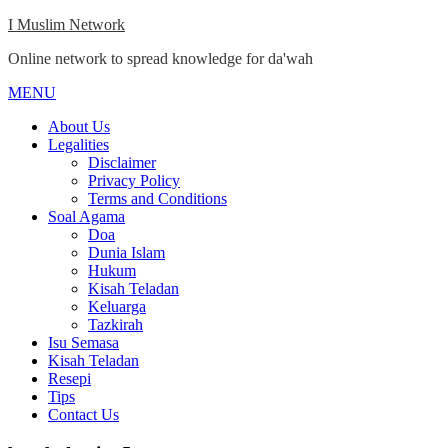
Skip
I Muslim Network
to
Online network to spread knowledge for da'wah
content
MENU
Close
Menu
About Us
Legalities
Disclaimer
Privacy Policy
Terms and Conditions
Soal Agama
Doa
Dunia Islam
Hukum
Kisah Teladan
Keluarga
Tazkirah
Isu Semasa
Kisah Teladan
Resepi
Tips
Contact Us