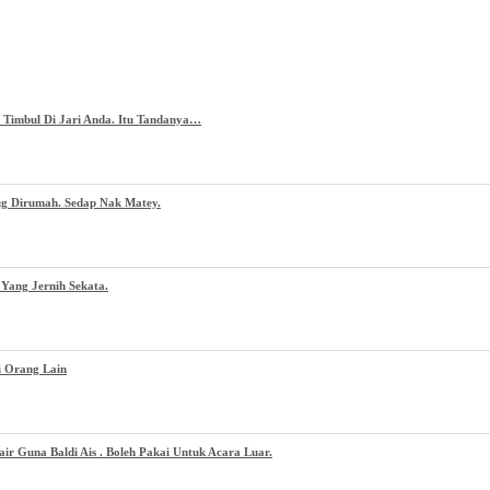
g Timbul Di Jari Anda. Itu Tandanya…
ug Dirumah. Sedap Nak Matey.
Yang Jernih Sekata.
i Orang Lain
 Guna Baldi Ais . Boleh Pakai Untuk Acara Luar.