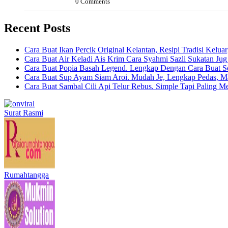
0 Comments
Recent Posts
Cara Buat Ikan Percik Original Kelantan, Resipi Tradisi Kelua
Cara Buat Air Keladi Ais Krim Cara Syahmi Sazli Sukatan Ju
Cara Buat Popia Basah Legend. Lengkap Dengan Cara Buat S
Cara Buat Sup Ayam Siam Aroi. Mudah Je, Lengkap Pedas, M
Cara Buat Sambal Cili Api Telur Rebus. Simple Tapi Paling M
Surat Rasmi
Rumahtangga