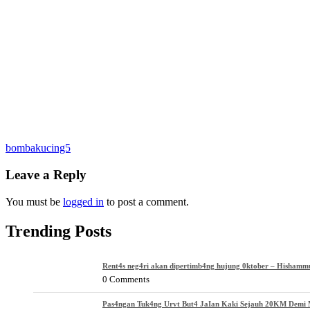
Post
bombakucing5
navigation
Leave a Reply
You must be
logged in
to post a comment.
Trending Posts
Rent4s neg4ri akan dipertimb4ng hujung 0ktober – Hishamm
0 Comments
Pas4ngan Tuk4ng Urvt But4 JaIan Kaki Sejauh 20KM Demi M