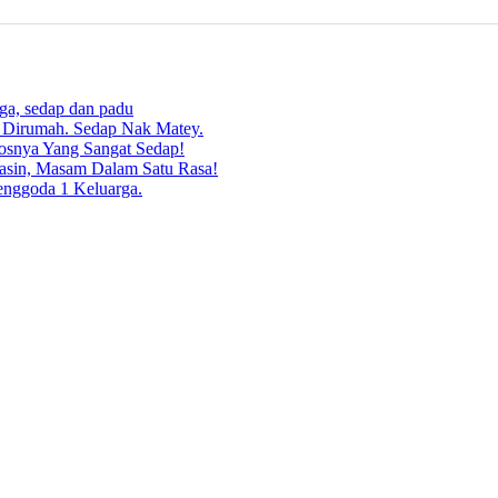
rga, sedap dan padu
g Dirumah. Sedap Nak Matey.
osnya Yang Sangat Sedap!
asin, Masam Dalam Satu Rasa!
enggoda 1 Keluarga.