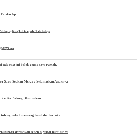
h Pad4m Ap1.
Melayu,Bengkel terpaks4 di tutup
Rupanya….
 tak buat ini boleh gegar satu rumah.
au Sayu Seakan Merayu Selamatkan Anaknya
 Ketika Palang DIturunkan
 tolong, sekali memang betul dia bercakap.
eputu&an dermakan sebelah ginjal buat suami