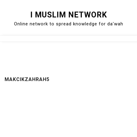
Skip
I MUSLIM NETWORK
to
Online network to spread knowledge for da'wah
content
Close
Menu
MAKCIKZAHRAH5