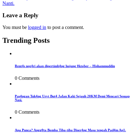
Nanti.
navigation
Leave a Reply
You must be
logged in
to post a comment.
Trending Posts
Rent4s neg4ri akan dipertimb4ng hujung 0ktober – Hishammuddin
0 Comments
Pas4ngan Tuk4ng Urvt But4 JaIan Kaki Sejauh 20KM Demi Mencari Sesuap
Nasi.
0 Comments
Apa Punca? Angg0ta Bomba Tiba-tiba Diser4ng Masa tengah Pad4m Ap1.