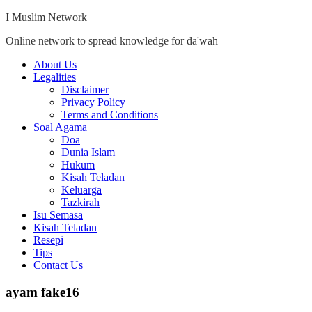
Skip
I Muslim Network
to
Online network to spread knowledge for da'wah
content
Close
About Us
Menu
Legalities
Disclaimer
Privacy Policy
Terms and Conditions
Soal Agama
Doa
Dunia Islam
Hukum
Kisah Teladan
Keluarga
Tazkirah
Isu Semasa
Kisah Teladan
Resepi
Tips
Contact Us
ayam fake16