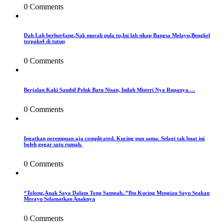
0 Comments
Dah Lah berhut4ang,Nak murah pula tu,Ini lah sikap Bangsa Melayu,Bengkel
terpaks4 di tutup
0 Comments
Berjalan Kaki Sambil Peluk Batu Nisan, Inilah Misteri Nya Rupanya….
0 Comments
Ingatkan perempuan aja complicated. Kucing pun sama. Selagi tak buat ini
boleh gegar satu rumah.
0 Comments
“Tolong,Anak Saya Dalam Tong Sampah..”Ibu Kucing Mengiau Sayu Seakan
Merayu Selamatkan Anaknya
0 Comments