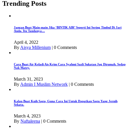
Trending Posts
Jangan Buat Main-main Jika ‘BINTIK AIR’ Seperti Ini Sering Timbul Di Jari
Anda. Itu Tandanya…
April 4, 2022
By
Aisya Millenium
|
0 Comments
Cara Buat Air Keladi Ais Krim Cara Syahmi Sazli Sukatan Jug Dirumah. Sedap
Nak Matey.
March 31, 2023
By
Admin I Muslim Network
|
0 Comments
Kalau Buat Kuih Sagu, Guna Cara Ini Untuk Dapatkan Sagu Yang Jernih
Sekata.
March 4, 2023
By
Naftaleena
|
0 Comments