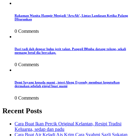
Rakaman Wanita Hampir Menjadi ‘ArwAh’, Lintas Landasan Ketika Palang
DIturunkan
0 Comments
Dari tadi dah dengar bulus jerit takut. Panggil B0mba datang tolong, sekali
memang betul dia bercakap.
0 Comments
Demi Sayang kepada suami , isteri Along Eyzendy membuat keputu&an
dermakan sebelah ginjal buat suami
0 Comments
Recent Posts
Cara Buat Ikan Percik Original Kelantan, Resipi Tradisi
Keluarga, sedap dan padu
Cara Buat Air Keladi Ais Krim Cara Syahmi Sazli Sukatan