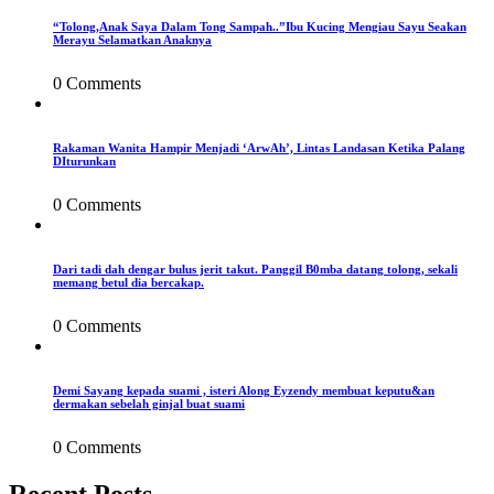
“Tolong,Anak Saya Dalam Tong Sampah..”Ibu Kucing Mengiau Sayu Seakan
Merayu Selamatkan Anaknya
0 Comments
Rakaman Wanita Hampir Menjadi ‘ArwAh’, Lintas Landasan Ketika Palang
DIturunkan
0 Comments
Dari tadi dah dengar bulus jerit takut. Panggil B0mba datang tolong, sekali
memang betul dia bercakap.
0 Comments
Demi Sayang kepada suami , isteri Along Eyzendy membuat keputu&an
dermakan sebelah ginjal buat suami
0 Comments
Recent Posts