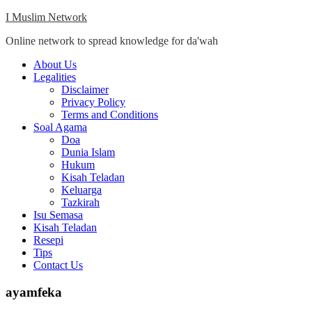
Skip
I Muslim Network
to
Online network to spread knowledge for da'wah
content
Close
About Us
Menu
Legalities
Disclaimer
Privacy Policy
Terms and Conditions
Soal Agama
Doa
Dunia Islam
Hukum
Kisah Teladan
Keluarga
Tazkirah
Isu Semasa
Kisah Teladan
Resepi
Tips
Contact Us
ayamfeka