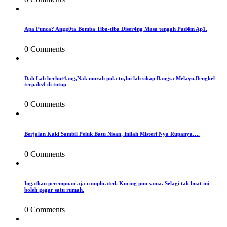
Apa Punca? Angg0ta Bomba Tiba-tiba Diser4ng Masa tengah Pad4m Ap1.
0 Comments
Dah Lah berhut4ang,Nak murah pula tu,Ini lah sikap Bangsa Melayu,Bengkel
terpaks4 di tutup
0 Comments
Berjalan Kaki Sambil Peluk Batu Nisan, Inilah Misteri Nya Rupanya….
0 Comments
Ingatkan perempuan aja complicated. Kucing pun sama. Selagi tak buat ini
boleh gegar satu rumah.
0 Comments