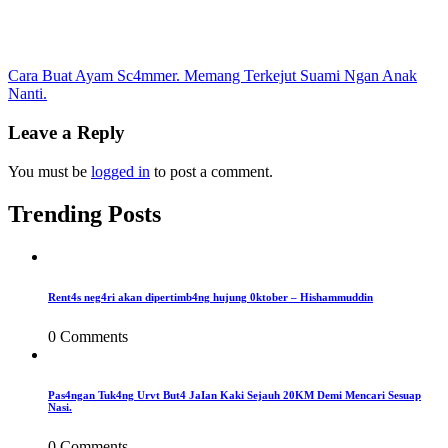
Post
Cara Buat Ayam Sc4mmer. Memang Terkejut Suami Ngan Anak
Nanti.
navigation
Leave a Reply
You must be
logged in
to post a comment.
Trending Posts
Rent4s neg4ri akan dipertimb4ng hujung 0ktober – Hishammuddin
0 Comments
Pas4ngan Tuk4ng Urvt But4 JaIan Kaki Sejauh 20KM Demi Mencari Sesuap
Nasi.
0 Comments