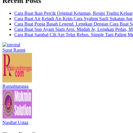
Recent Posts
Cara Buat Ikan Percik Original Kelantan, Resipi Tradisi Kelua
Cara Buat Air Keladi Ais Krim Cara Syahmi Sazli Sukatan Ju
Cara Buat Popia Basah Legend. Lengkap Dengan Cara Buat S
Cara Buat Sup Ayam Siam Aroi. Mudah Je, Lengkap Pedas, M
Cara Buat Sambal Cili Api Telur Rebus. Simple Tapi Paling M
Surat Rasmi
Rumahtangga
Nasihat Ustaz