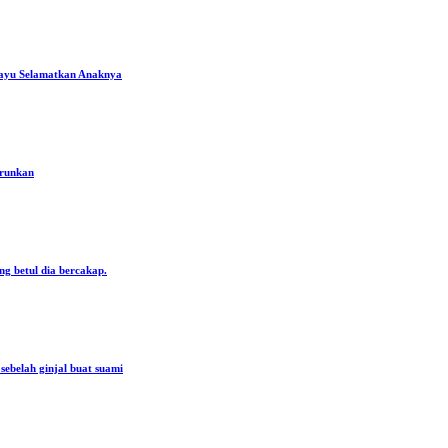
ayu Selamatkan Anaknya
urunkan
ng betul dia bercakap.
ebelah ginjal buat suami