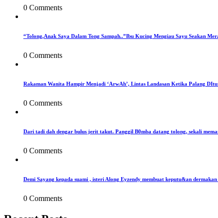
0 Comments
“Tolong,Anak Saya Dalam Tong Sampah..”Ibu Kucing Mengiau Sayu Seakan Mer
0 Comments
Rakaman Wanita Hampir Menjadi ‘ArwAh’, Lintas Landasan Ketika Palang DIt
0 Comments
Dari tadi dah dengar bulus jerit takut. Panggil B0mba datang tolong, sekali mema
0 Comments
Demi Sayang kepada suami , isteri Along Eyzendy membuat keputu&an dermakan s
0 Comments