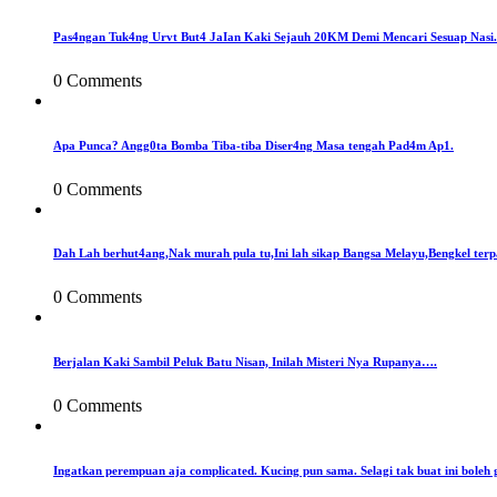
Pas4ngan Tuk4ng Urvt But4 JaIan Kaki Sejauh 20KM Demi Mencari Sesuap Nasi.
0 Comments
Apa Punca? Angg0ta Bomba Tiba-tiba Diser4ng Masa tengah Pad4m Ap1.
0 Comments
Dah Lah berhut4ang,Nak murah pula tu,Ini lah sikap Bangsa Melayu,Bengkel terp
0 Comments
Berjalan Kaki Sambil Peluk Batu Nisan, Inilah Misteri Nya Rupanya….
0 Comments
Ingatkan perempuan aja complicated. Kucing pun sama. Selagi tak buat ini boleh 