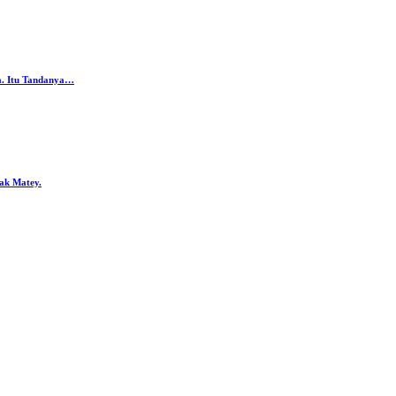
da. Itu Tandanya…
ak Matey.