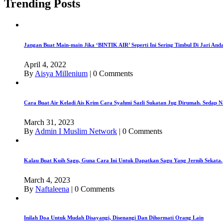
Trending Posts
Jangan Buat Main-main Jika ‘BINTIK AIR’ Seperti Ini Sering Timbul Di Jari An
April 4, 2022
By
Aisya Millenium
|
0 Comments
Cara Buat Air Keladi Ais Krim Cara Syahmi Sazli Sukatan Jug Dirumah. Sedap N
March 31, 2023
By
Admin I Muslim Network
|
0 Comments
Kalau Buat Kuih Sagu, Guna Cara Ini Untuk Dapatkan Sagu Yang Jernih Sekata.
March 4, 2023
By
Naftaleena
|
0 Comments
Inilah Doa Untuk Mudah Disayangi, Disenangi Dan Dihormati Orang Lain