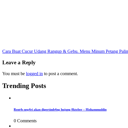
Post
Cara Buat Cucur Udang Rangup & Gebu. Menu Minum Petang Palin
navigation
Leave a Reply
You must be
logged in
to post a comment.
Trending Posts
Rent4s neg4ri akan dipertimb4ng hujung 0ktober – Hishammuddin
0 Comments