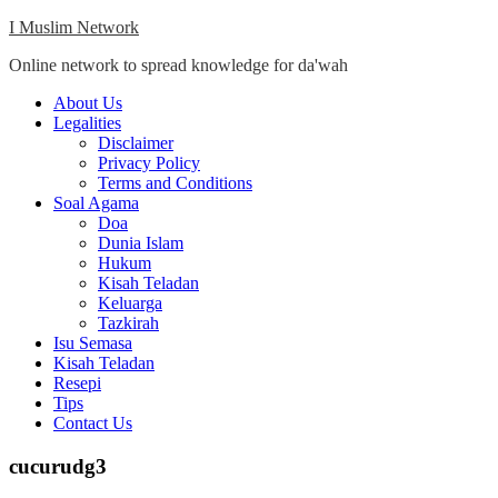
Skip
I Muslim Network
to
Online network to spread knowledge for da'wah
content
Close
About Us
Menu
Legalities
Disclaimer
Privacy Policy
Terms and Conditions
Soal Agama
Doa
Dunia Islam
Hukum
Kisah Teladan
Keluarga
Tazkirah
Isu Semasa
Kisah Teladan
Resepi
Tips
Contact Us
cucurudg3