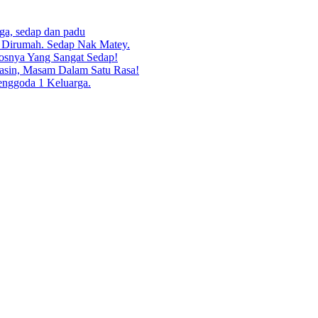
rga, sedap dan padu
g Dirumah. Sedap Nak Matey.
osnya Yang Sangat Sedap!
asin, Masam Dalam Satu Rasa!
enggoda 1 Keluarga.