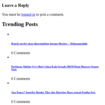
Leave a Reply
You must be
logged in
to post a comment.
Trending Posts
Rent4s neg4ri akan dipertimb4ng hujung 0ktober – Hishammuddin
0 Comments
Pas4ngan Tuk4ng Urvt But4 JaIan Kaki Sejauh 20KM Demi Mencari Sesuap
Nasi.
0 Comments
Apa Punca? Angg0ta Bomba Tiba-tiba Diser4ng Masa tengah Pad4m Ap1.
0 Comments