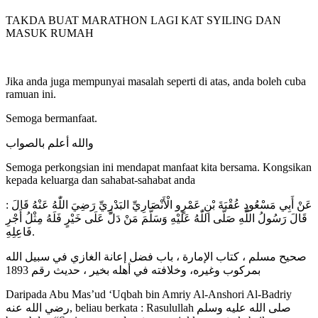
TAKDA BUAT MARATHON LAGI KAT SYILING DAN
MASUK RUMAH
Jika anda juga mempunyai masalah seperti di atas, anda boleh cuba
ramuan ini.
Semoga bermanfaat.
والله أعلم بالصواب
Semoga perkongsian ini mendapat manfaat kita bersama. Kongsikan
kepada keluarga dan sahabat-sahabat anda
عَنْ أَبِي مَسْعُودٍ عُقْبَةَ بْنِ عَمْرٍو الْأَنْصَارِيِّ البَدْرِيِّ رَضِيَ اللّٰهُ عَنْهُ قَالَ :
قَالَ رَسُولُ اللَّهِ صَلَّى اللّٰهُ عَلَيْهِ وَسَلَّمَ مَنْ دَلَّ عَلَى خَيْرٍ فَلَهُ مِثْلُ أَجْرِ
فَاعِلِهِ.
صحيح مسلم ، كتاب الإمارة ، باب فضل إعانة الغازي في سبيل الله
بمركوب وغيره، وخلافته في أهله بخير ، حديث رقم 1893
Daripada Abu Mas’ud ‘Uqbah bin Amriy Al-Anshori Al-Badriy
رضي الله عنه, beliau berkata : Rasulullah صلى الله عليه وسلم