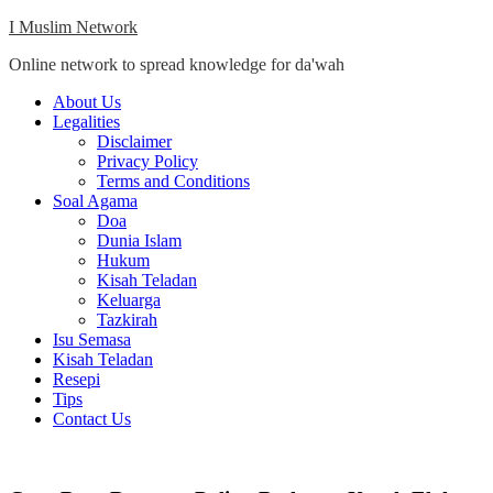
Skip
I Muslim Network
to
Online network to spread knowledge for da'wah
content
Close
About Us
Menu
Legalities
Disclaimer
Privacy Policy
Terms and Conditions
Soal Agama
Doa
Dunia Islam
Hukum
Kisah Teladan
Keluarga
Tazkirah
Isu Semasa
Kisah Teladan
Resepi
Tips
Contact Us