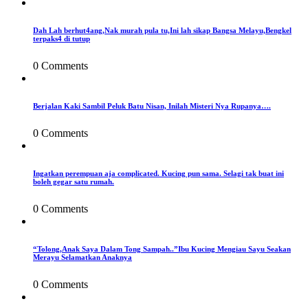
Dah Lah berhut4ang,Nak murah pula tu,Ini lah sikap Bangsa Melayu,Bengkel
terpaks4 di tutup
0 Comments
Berjalan Kaki Sambil Peluk Batu Nisan, Inilah Misteri Nya Rupanya….
0 Comments
Ingatkan perempuan aja complicated. Kucing pun sama. Selagi tak buat ini
boleh gegar satu rumah.
0 Comments
“Tolong,Anak Saya Dalam Tong Sampah..”Ibu Kucing Mengiau Sayu Seakan
Merayu Selamatkan Anaknya
0 Comments