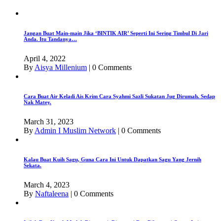
Jangan Buat Main-main Jika ‘BINTIK AIR’ Seperti Ini Sering Timbul Di Jari
Anda. Itu Tandanya…
April 4, 2022
By
Aisya Millenium
|
0 Comments
Cara Buat Air Keladi Ais Krim Cara Syahmi Sazli Sukatan Jug Dirumah. Sedap
Nak Matey.
March 31, 2023
By
Admin I Muslim Network
|
0 Comments
Kalau Buat Kuih Sagu, Guna Cara Ini Untuk Dapatkan Sagu Yang Jernih
Sekata.
March 4, 2023
By
Naftaleena
|
0 Comments