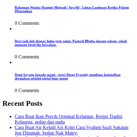
Rakaman Wanita Hampir Menjadi ‘ArwAh’, Lintas Landasan Ketika Palang
DIturunkan
0 Comments
Dari tadi dah dengar bulus jerit takut. Panggil B0mba datang tolong, sekali
memang betul dia bercakap.
0 Comments
Demi Sayang kepada suami , isteri Along Eyzendy membuat keputu&an
dermakan sebelah ginjal buat suami
0 Comments
Recent Posts
Cara Buat Ikan Percik Original Kelantan, Resipi Tradisi
Keluarga, sedap dan padu
Cara Buat Air Keladi Ais Krim Cara Syahmi Sazli Sukatan
Jug Dirumah. Sedap Nak Matey.