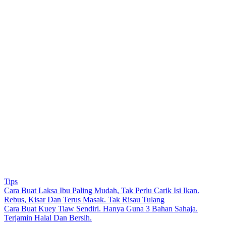
Tips
Post
Cara Buat Laksa Ibu Paling Mudah, Tak Perlu Carik Isi Ikan.
Rebus, Kisar Dan Terus Masak. Tak Risau Tulang
navigation
Cara Buat Kuey Tiaw Sendiri. Hanya Guna 3 Bahan Sahaja.
Terjamin Halal Dan Bersih.