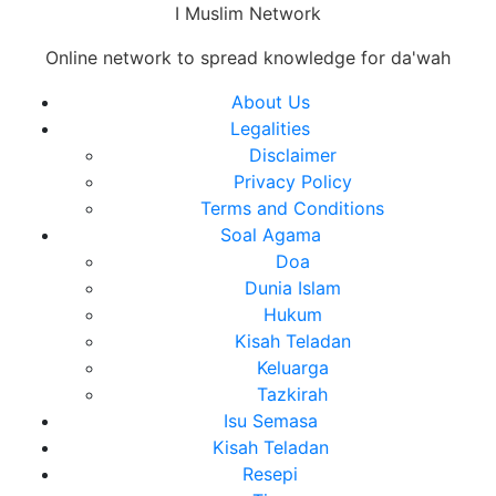
Skip
I Muslim Network
to
Online network to spread knowledge for da'wah
content
Close
About Us
Menu
Legalities
Disclaimer
Privacy Policy
Terms and Conditions
Soal Agama
Doa
Dunia Islam
Hukum
Kisah Teladan
Keluarga
Tazkirah
Isu Semasa
Kisah Teladan
Resepi