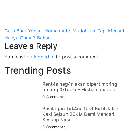
Post
Cara Buat Yogurt Homemade. Mudah Jer Tapi Menjadi.
Hanya Guna 3 Bahan.
navigation
Leave a Reply
You must be
logged in
to post a comment.
Trending Posts
Rent4s neg4ri akan dipertimb4ng
hujung 0ktober – Hishammuddin
0 Comments
Pas4ngan Tuk4ng Urvt But4 JaIan
Kaki Sejauh 20KM Demi Mencari
Sesuap Nasi.
0 Comments