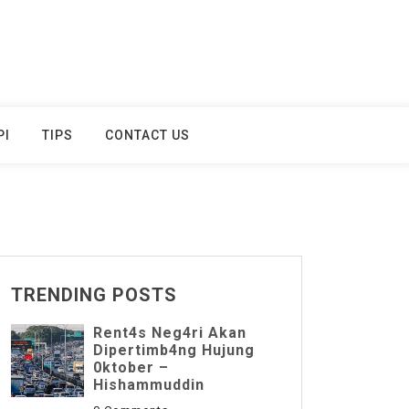
PI
TIPS
CONTACT US
TRENDING POSTS
Rent4s Neg4ri Akan
Dipertimb4ng Hujung
0ktober –
Hishammuddin