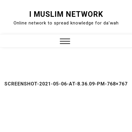
Skip
I MUSLIM NETWORK
to
Online network to spread knowledge for da'wah
content
Close
Menu
SCREENSHOT-2021-05-06-AT-8.36.09-PM-768×767