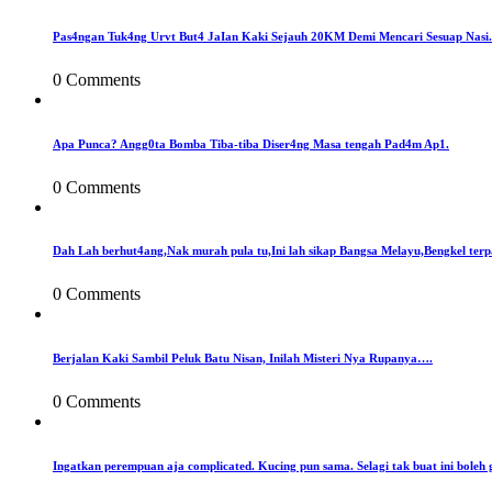
Pas4ngan Tuk4ng Urvt But4 JaIan Kaki Sejauh 20KM Demi Mencari Sesuap Nasi.
0 Comments
Apa Punca? Angg0ta Bomba Tiba-tiba Diser4ng Masa tengah Pad4m Ap1.
0 Comments
Dah Lah berhut4ang,Nak murah pula tu,Ini lah sikap Bangsa Melayu,Bengkel terp
0 Comments
Berjalan Kaki Sambil Peluk Batu Nisan, Inilah Misteri Nya Rupanya….
0 Comments
Ingatkan perempuan aja complicated. Kucing pun sama. Selagi tak buat ini boleh 