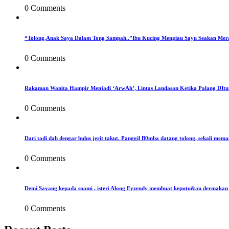
0 Comments
“Tolong,Anak Saya Dalam Tong Sampah..”Ibu Kucing Mengiau Sayu Seakan Mer
0 Comments
Rakaman Wanita Hampir Menjadi ‘ArwAh’, Lintas Landasan Ketika Palang DIt
0 Comments
Dari tadi dah dengar bulus jerit takut. Panggil B0mba datang tolong, sekali mema
0 Comments
Demi Sayang kepada suami , isteri Along Eyzendy membuat keputu&an dermakan s
0 Comments