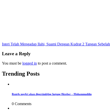
Post
Isteri Telah Mengadap Ilahi, Suami Dengan Kudrat 2 Tangan Sebela
navigation
Leave a Reply
You must be
logged in
to post a comment.
Trending Posts
Rent4s neg4ri akan dipertimb4ng hujung 0ktober – Hishammuddin
0 Comments