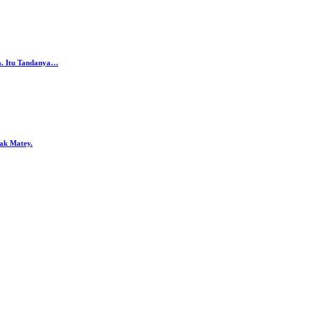
da. Itu Tandanya…
ak Matey.