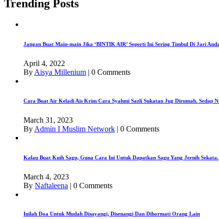
Trending Posts
Jangan Buat Main-main Jika ‘BINTIK AIR’ Seperti Ini Sering Timbul Di Jari An
April 4, 2022
By
Aisya Millenium
|
0 Comments
Cara Buat Air Keladi Ais Krim Cara Syahmi Sazli Sukatan Jug Dirumah. Sedap N
March 31, 2023
By
Admin I Muslim Network
|
0 Comments
Kalau Buat Kuih Sagu, Guna Cara Ini Untuk Dapatkan Sagu Yang Jernih Sekata.
March 4, 2023
By
Naftaleena
|
0 Comments
Inilah Doa Untuk Mudah Disayangi, Disenangi Dan Dihormati Orang Lain