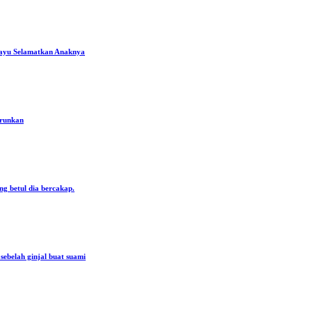
ayu Selamatkan Anaknya
urunkan
ng betul dia bercakap.
ebelah ginjal buat suami