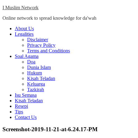
Skip
I Muslim Network
to
Online network to spread knowledge for da'wah
content
Close
About Us
Menu
Legalities
Disclaimer
Privacy Policy
Terms and Conditions
Soal Agama
Doa
Dunia Islam
Hukum
Kisah Teladan
Keluarga
Tazkirah
Isu Semasa
Kisah Teladan
Resepi
Tips
Contact Us
Screenshot-2019-11-21-at-6.24.17-PM