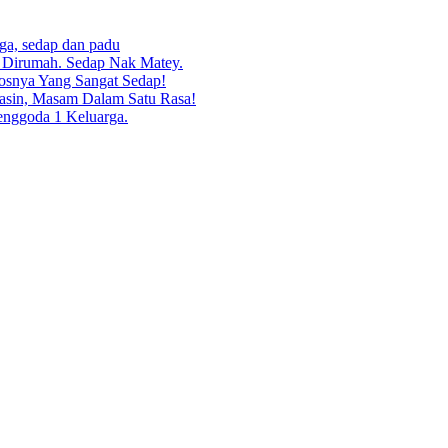
rga, sedap dan padu
g Dirumah. Sedap Nak Matey.
osnya Yang Sangat Sedap!
asin, Masam Dalam Satu Rasa!
enggoda 1 Keluarga.