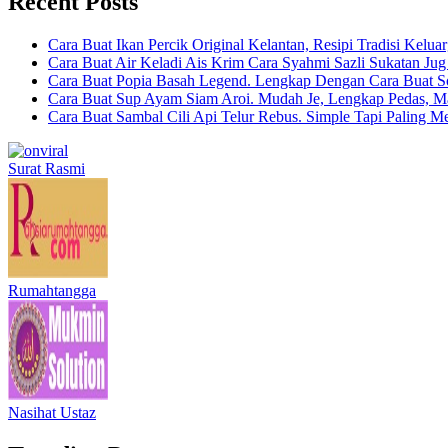
Recent Posts
Cara Buat Ikan Percik Original Kelantan, Resipi Tradisi Kelua
Cara Buat Air Keladi Ais Krim Cara Syahmi Sazli Sukatan Ju
Cara Buat Popia Basah Legend. Lengkap Dengan Cara Buat S
Cara Buat Sup Ayam Siam Aroi. Mudah Je, Lengkap Pedas, M
Cara Buat Sambal Cili Api Telur Rebus. Simple Tapi Paling M
Surat Rasmi
Rumahtangga
Nasihat Ustaz