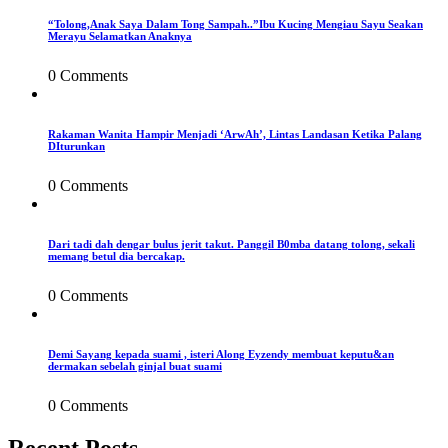
“Tolong,Anak Saya Dalam Tong Sampah..”Ibu Kucing Mengiau Sayu Seakan
Merayu Selamatkan Anaknya
0 Comments
Rakaman Wanita Hampir Menjadi ‘ArwAh’, Lintas Landasan Ketika Palang
DIturunkan
0 Comments
Dari tadi dah dengar bulus jerit takut. Panggil B0mba datang tolong, sekali
memang betul dia bercakap.
0 Comments
Demi Sayang kepada suami , isteri Along Eyzendy membuat keputu&an
dermakan sebelah ginjal buat suami
0 Comments
Recent Posts