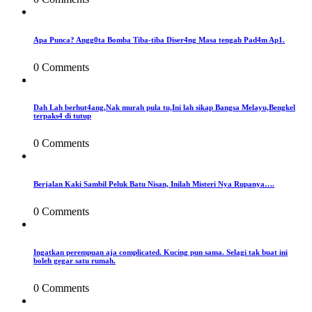
Apa Punca? Angg0ta Bomba Tiba-tiba Diser4ng Masa tengah Pad4m Ap1.
0 Comments
Dah Lah berhut4ang,Nak murah pula tu,Ini lah sikap Bangsa Melayu,Bengkel
terpaks4 di tutup
0 Comments
Berjalan Kaki Sambil Peluk Batu Nisan, Inilah Misteri Nya Rupanya….
0 Comments
Ingatkan perempuan aja complicated. Kucing pun sama. Selagi tak buat ini
boleh gegar satu rumah.
0 Comments