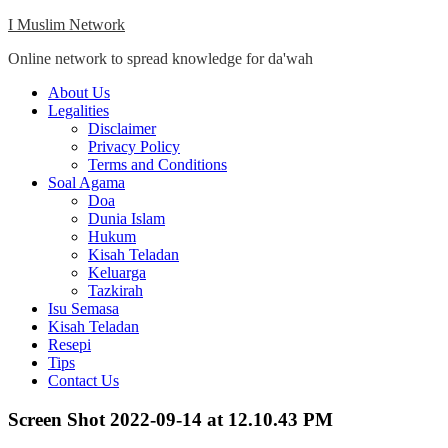
Skip
I Muslim Network
to
Online network to spread knowledge for da'wah
content
Close
About Us
Menu
Legalities
Disclaimer
Privacy Policy
Terms and Conditions
Soal Agama
Doa
Dunia Islam
Hukum
Kisah Teladan
Keluarga
Tazkirah
Isu Semasa
Kisah Teladan
Resepi
Tips
Contact Us
Screen Shot 2022-09-14 at 12.10.43 PM