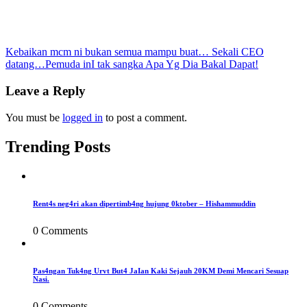
Post
Kebaikan mcm ni bukan semua mampu buat… Sekali CEO
datang…Pemuda inI tak sangka Apa Yg Dia Bakal Dapat!
navigation
Leave a Reply
You must be
logged in
to post a comment.
Trending Posts
Rent4s neg4ri akan dipertimb4ng hujung 0ktober – Hishammuddin
0 Comments
Pas4ngan Tuk4ng Urvt But4 JaIan Kaki Sejauh 20KM Demi Mencari Sesuap
Nasi.
0 Comments