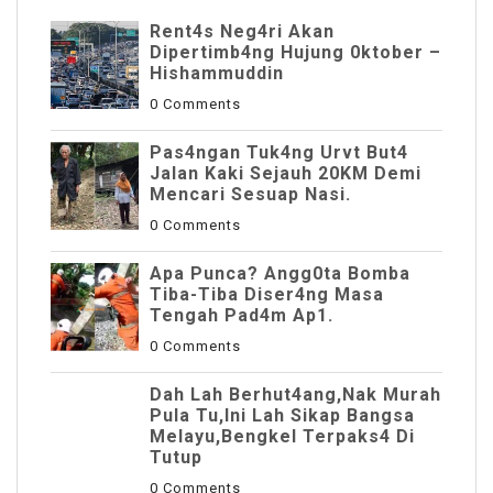
Rent4s Neg4ri Akan
Dipertimb4ng Hujung 0ktober –
Hishammuddin
0 Comments
Pas4ngan Tuk4ng Urvt But4
JaIan Kaki Sejauh 20KM Demi
Mencari Sesuap Nasi.
0 Comments
Apa Punca? Angg0ta Bomba
Tiba-Tiba Diser4ng Masa
Tengah Pad4m Ap1.
0 Comments
Dah Lah Berhut4ang,Nak Murah
Pula Tu,Ini Lah Sikap Bangsa
Melayu,Bengkel Terpaks4 Di
Tutup
0 Comments