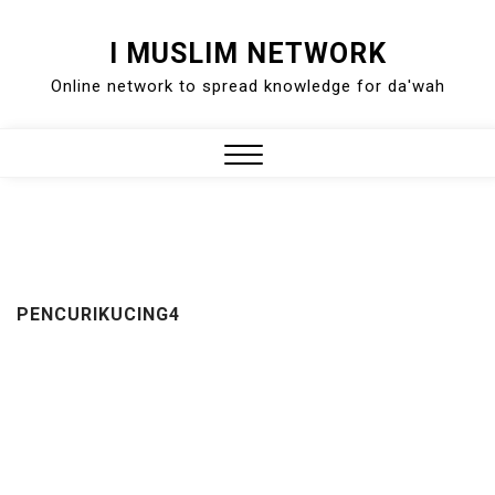
Skip
I MUSLIM NETWORK
to
Online network to spread knowledge for da'wah
content
Close
Menu
PENCURIKUCING4