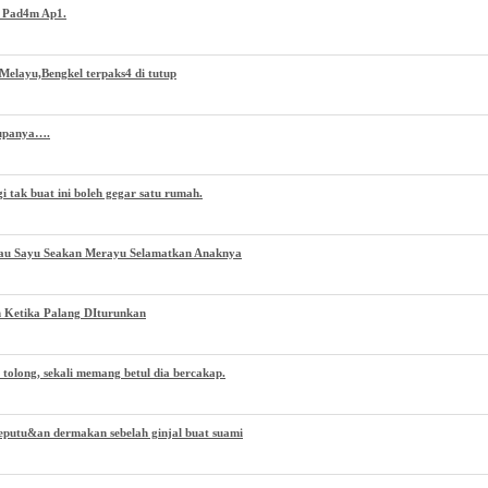
h Pad4m Ap1.
Melayu,Bengkel terpaks4 di tutup
Rupanya….
 tak buat ini boleh gegar satu rumah.
au Sayu Seakan Merayu Selamatkan Anaknya
 Ketika Palang DIturunkan
 tolong, sekali memang betul dia bercakap.
eputu&an dermakan sebelah ginjal buat suami