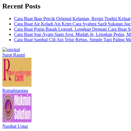
Recent Posts
Cara Buat Ikan Percik Original Kelantan, Resipi Tradisi Kelua
Cara Buat Air Keladi Ais Krim Cara Syahmi Sazli Sukatan Ju
Cara Buat Popia Basah Legend. Lengkap Dengan Cara Buat S
Cara Buat Sup Ayam Siam Aroi. Mudah Je, Lengkap Pedas, M
Cara Buat Sambal Cili Api Telur Rebus. Simple Tapi Paling M
Surat Rasmi
Rumahtangga
Nasihat Ustaz