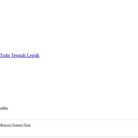
 Tu4n Tengah Lep4k
uddin
encari Sesuap Nasi.