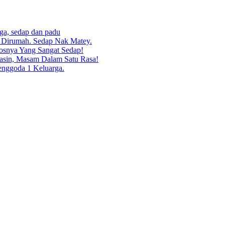
rga, sedap dan padu
g Dirumah. Sedap Nak Matey.
osnya Yang Sangat Sedap!
asin, Masam Dalam Satu Rasa!
enggoda 1 Keluarga.