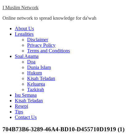
Skip
I Muslim Network
to
Online network to spread knowledge for da'wah
content
Close
About Us
Menu
Legalities
Disclaimer
Privacy Policy
Terms and Conditions
Soal Agama
Doa
Dunia Islam
Hukum
Kisah Teladan
Keluarga
Tazkirah
Isu Semasa
Kisah Teladan
Resepi
Tips
Contact Us
704B73B6-3289-46A4-BD10-D455710D1919 (1)