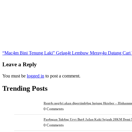
Post
“Mac4m Bini Tenung Laki” Gelag4t Lembuw Meray4u Datang Cari
navigation
Leave a Reply
You must be
logged in
to post a comment.
Trending Posts
Rent4s neg4ri akan dipertimb4ng hujung 0ktober – Hishamm
0 Comments
Pas4ngan Tuk4ng Urvt But4 JaIan Kaki Sejauh 20KM Demi M
0 Comments