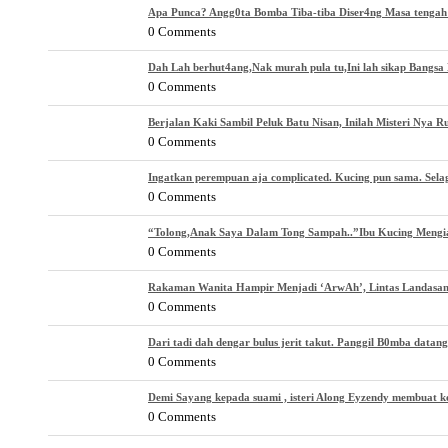
Apa Punca? Angg0ta Bomba Tiba-tiba Diser4ng Masa tenga
0 Comments
Dah Lah berhut4ang,Nak murah pula tu,Ini lah sikap Bangsa 
0 Comments
Berjalan Kaki Sambil Peluk Batu Nisan, Inilah Misteri Nya 
0 Comments
Ingatkan perempuan aja complicated. Kucing pun sama. Selagi
0 Comments
“Tolong,Anak Saya Dalam Tong Sampah..”Ibu Kucing Mengi
0 Comments
Rakaman Wanita Hampir Menjadi ‘ArwAh’, Lintas Landasan
0 Comments
Dari tadi dah dengar bulus jerit takut. Panggil B0mba datang
0 Comments
Demi Sayang kepada suami , isteri Along Eyzendy membuat k
0 Comments