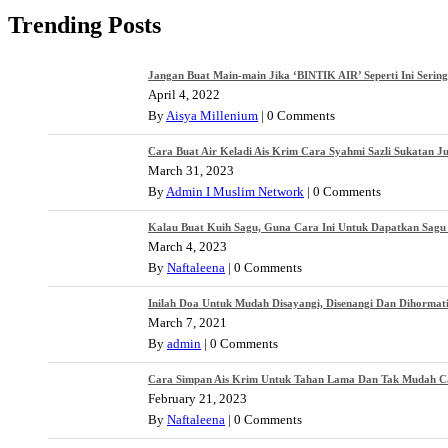
Trending Posts
Jangan Buat Main-main Jika ‘BINTIK AIR’ Seperti Ini Serin
April 4, 2022
By
Aisya Millenium
|
0 Comments
Cara Buat Air Keladi Ais Krim Cara Syahmi Sazli Sukatan J
March 31, 2023
By
Admin I Muslim Network
|
0 Comments
Kalau Buat Kuih Sagu, Guna Cara Ini Untuk Dapatkan Sagu 
March 4, 2023
By
Naftaleena
|
0 Comments
Inilah Doa Untuk Mudah Disayangi, Disenangi Dan Dihormat
March 7, 2021
By
admin
|
0 Comments
Cara Simpan Ais Krim Untuk Tahan Lama Dan Tak Mudah Cair
February 21, 2023
By
Naftaleena
|
0 Comments