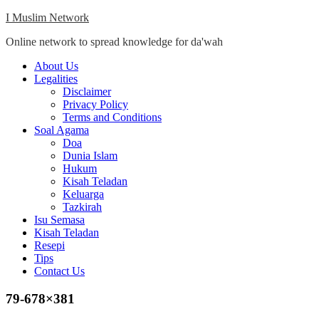
Skip
I Muslim Network
to
Online network to spread knowledge for da'wah
content
Close
About Us
Menu
Legalities
Disclaimer
Privacy Policy
Terms and Conditions
Soal Agama
Doa
Dunia Islam
Hukum
Kisah Teladan
Keluarga
Tazkirah
Isu Semasa
Kisah Teladan
Resepi
Tips
Contact Us
79-678×381