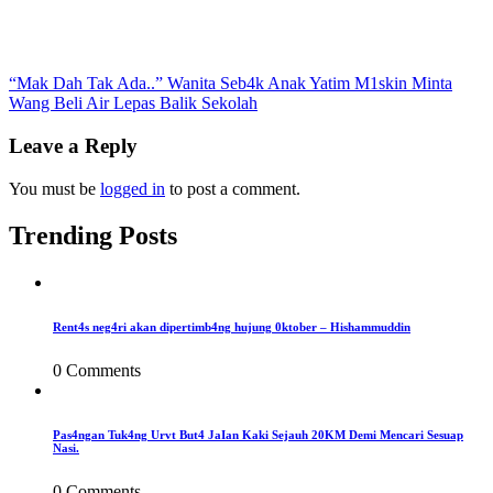
Post
“Mak Dah Tak Ada..” Wanita Seb4k Anak Yatim M1skin Minta
Wang Beli Air Lepas Balik Sekolah
navigation
Leave a Reply
You must be
logged in
to post a comment.
Trending Posts
Rent4s neg4ri akan dipertimb4ng hujung 0ktober – Hishammuddin
0 Comments
Pas4ngan Tuk4ng Urvt But4 JaIan Kaki Sejauh 20KM Demi Mencari Sesuap
Nasi.
0 Comments