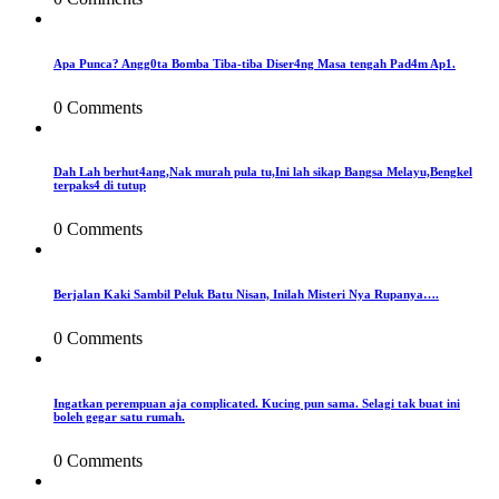
Apa Punca? Angg0ta Bomba Tiba-tiba Diser4ng Masa tengah Pad4m Ap1.
0 Comments
Dah Lah berhut4ang,Nak murah pula tu,Ini lah sikap Bangsa Melayu,Bengkel
terpaks4 di tutup
0 Comments
Berjalan Kaki Sambil Peluk Batu Nisan, Inilah Misteri Nya Rupanya….
0 Comments
Ingatkan perempuan aja complicated. Kucing pun sama. Selagi tak buat ini
boleh gegar satu rumah.
0 Comments