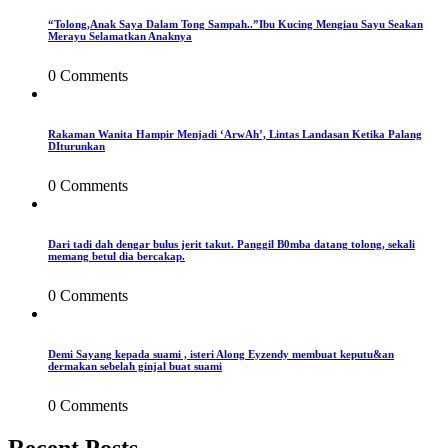
“Tolong,Anak Saya Dalam Tong Sampah..”Ibu Kucing Mengiau Sayu Seakan
Merayu Selamatkan Anaknya
0 Comments
Rakaman Wanita Hampir Menjadi ‘ArwAh’, Lintas Landasan Ketika Palang
DIturunkan
0 Comments
Dari tadi dah dengar bulus jerit takut. Panggil B0mba datang tolong, sekali
memang betul dia bercakap.
0 Comments
Demi Sayang kepada suami , isteri Along Eyzendy membuat keputu&an
dermakan sebelah ginjal buat suami
0 Comments
Recent Posts