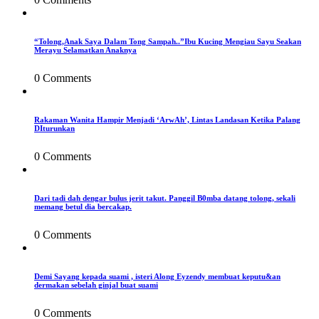
“Tolong,Anak Saya Dalam Tong Sampah..”Ibu Kucing Mengiau Sayu Seakan
Merayu Selamatkan Anaknya
0 Comments
Rakaman Wanita Hampir Menjadi ‘ArwAh’, Lintas Landasan Ketika Palang
DIturunkan
0 Comments
Dari tadi dah dengar bulus jerit takut. Panggil B0mba datang tolong, sekali
memang betul dia bercakap.
0 Comments
Demi Sayang kepada suami , isteri Along Eyzendy membuat keputu&an
dermakan sebelah ginjal buat suami
0 Comments