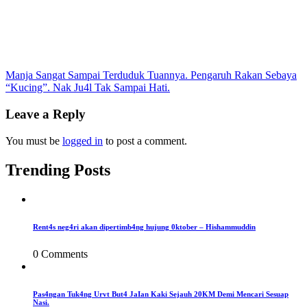
Post
Manja Sangat Sampai Terduduk Tuannya. Pengaruh Rakan Sebaya
“Kucing”. Nak Ju4l Tak Sampai Hati.
navigation
Leave a Reply
You must be
logged in
to post a comment.
Trending Posts
Rent4s neg4ri akan dipertimb4ng hujung 0ktober – Hishammuddin
0 Comments
Pas4ngan Tuk4ng Urvt But4 JaIan Kaki Sejauh 20KM Demi Mencari Sesuap
Nasi.