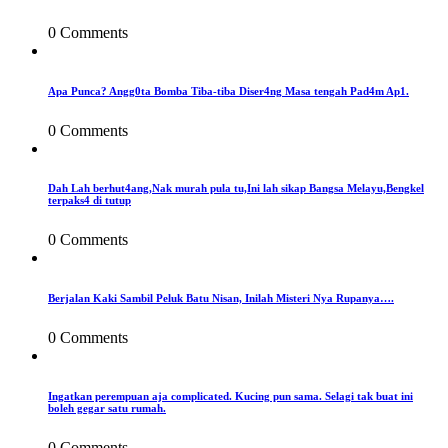
0 Comments
Apa Punca? Angg0ta Bomba Tiba-tiba Diser4ng Masa tengah Pad4m Ap1.
0 Comments
Dah Lah berhut4ang,Nak murah pula tu,Ini lah sikap Bangsa Melayu,Bengkel
terpaks4 di tutup
0 Comments
Berjalan Kaki Sambil Peluk Batu Nisan, Inilah Misteri Nya Rupanya….
0 Comments
Ingatkan perempuan aja complicated. Kucing pun sama. Selagi tak buat ini
boleh gegar satu rumah.
0 Comments