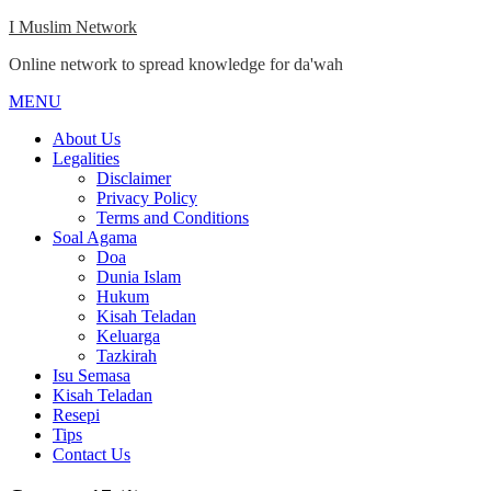
Skip
I Muslim Network
to
Online network to spread knowledge for da'wah
content
MENU
Close
Menu
About Us
Legalities
Disclaimer
Privacy Policy
Terms and Conditions
Soal Agama
Doa
Dunia Islam
Hukum
Kisah Teladan
Keluarga
Tazkirah
Isu Semasa
Kisah Teladan
Resepi
Tips
Contact Us