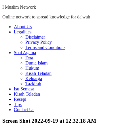
Skip
I Muslim Network
to
Online network to spread knowledge for da'wah
content
Close
About Us
Menu
Legalities
Disclaimer
Privacy Policy
Terms and Conditions
Soal Agama
Doa
Dunia Islam
Hukum
Kisah Teladan
Keluarga
Tazkirah
Isu Semasa
Kisah Teladan
Resepi
Tips
Contact Us
Screen Shot 2022-09-19 at 12.32.18 AM