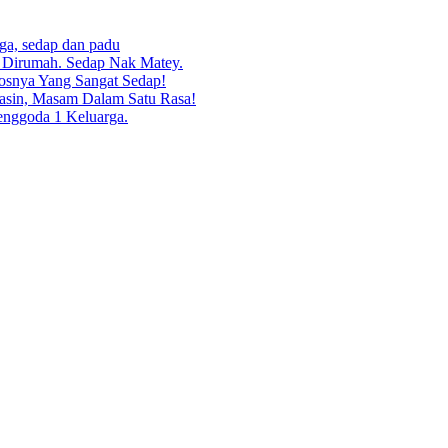
rga, sedap dan padu
g Dirumah. Sedap Nak Matey.
osnya Yang Sangat Sedap!
asin, Masam Dalam Satu Rasa!
enggoda 1 Keluarga.