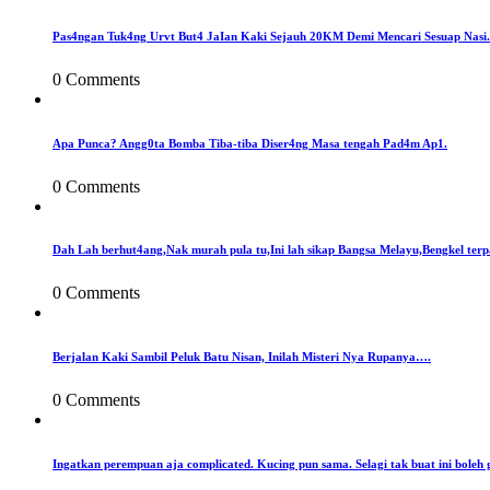
Pas4ngan Tuk4ng Urvt But4 JaIan Kaki Sejauh 20KM Demi Mencari Sesuap Nasi.
0 Comments
Apa Punca? Angg0ta Bomba Tiba-tiba Diser4ng Masa tengah Pad4m Ap1.
0 Comments
Dah Lah berhut4ang,Nak murah pula tu,Ini lah sikap Bangsa Melayu,Bengkel terp
0 Comments
Berjalan Kaki Sambil Peluk Batu Nisan, Inilah Misteri Nya Rupanya….
0 Comments
Ingatkan perempuan aja complicated. Kucing pun sama. Selagi tak buat ini boleh 