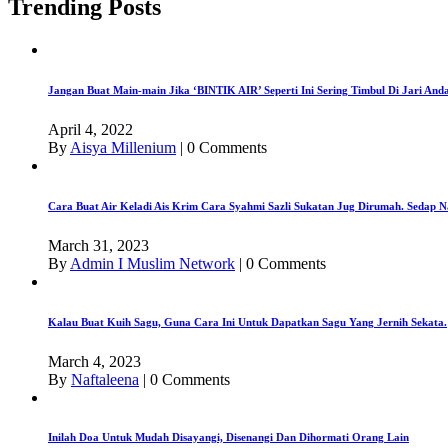
Trending Posts
Jangan Buat Main-main Jika ‘BINTIK AIR’ Seperti Ini Sering Timbul Di Jari An
April 4, 2022
By
Aisya Millenium
|
0 Comments
Cara Buat Air Keladi Ais Krim Cara Syahmi Sazli Sukatan Jug Dirumah. Sedap N
March 31, 2023
By
Admin I Muslim Network
|
0 Comments
Kalau Buat Kuih Sagu, Guna Cara Ini Untuk Dapatkan Sagu Yang Jernih Sekata.
March 4, 2023
By
Naftaleena
|
0 Comments
Inilah Doa Untuk Mudah Disayangi, Disenangi Dan Dihormati Orang Lain