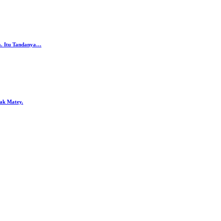
da. Itu Tandanya…
ak Matey.