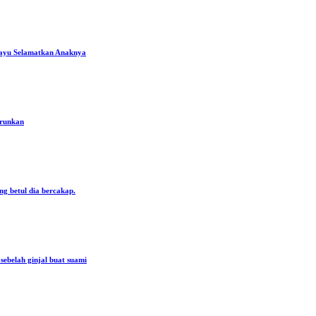
ayu Selamatkan Anaknya
urunkan
ng betul dia bercakap.
ebelah ginjal buat suami