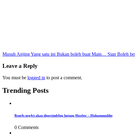
Post
Musuh Anjing Yang satu ini Bukan boleh buat Main… Siap Boleh bere
navigation
Leave a Reply
You must be
logged in
to post a comment.
Trending Posts
Rent4s neg4ri akan dipertimb4ng hujung 0ktober – Hishammuddin
0 Comments