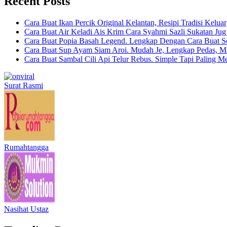
Recent Posts
Cara Buat Ikan Percik Original Kelantan, Resipi Tradisi Kelua
Cara Buat Air Keladi Ais Krim Cara Syahmi Sazli Sukatan Ju
Cara Buat Popia Basah Legend. Lengkap Dengan Cara Buat S
Cara Buat Sup Ayam Siam Aroi. Mudah Je, Lengkap Pedas, M
Cara Buat Sambal Cili Api Telur Rebus. Simple Tapi Paling M
Surat Rasmi
Rumahtangga
Nasihat Ustaz