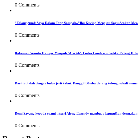
0 Comments
“Tolong,Anak Saya Dalam Tong Sampah..”Ibu Kucing Mengiau Sayu Seakan Mer
0 Comments
Rakaman Wanita Hampir Menjadi ‘ArwAh’, Lintas Landasan Ketika Palang DIt
0 Comments
Dari tadi dah dengar bulus jerit takut. Panggil B0mba datang tolong, sekali mema
0 Comments
Demi Sayang kepada suami , isteri Along Eyzendy membuat keputu&an dermakan s
0 Comments