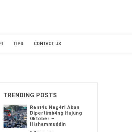
PI
TIPS
CONTACT US
TRENDING POSTS
Rent4s Neg4ri Akan
Dipertimb4ng Hujung
0ktober –
Hishammuddin