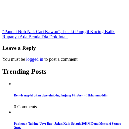
Post
“Pandai Noh Nak Cari Kawan”, Lelaki Panggil Kucing Balik
Rupanya Ada Benda Dia Dok Intai.
navigation
Leave a Reply
You must be
logged in
to post a comment.
Trending Posts
Rent4s neg4ri akan dipertimb4ng hujung 0ktober – Hishammuddin
0 Comments
Pas4ngan Tuk4ng Urvt But4 JaIan Kaki Sejauh 20KM Demi Mencari Sesuap
Nasi.