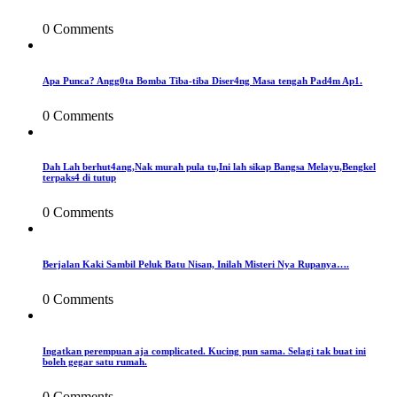
0 Comments
Apa Punca? Angg0ta Bomba Tiba-tiba Diser4ng Masa tengah Pad4m Ap1.
0 Comments
Dah Lah berhut4ang,Nak murah pula tu,Ini lah sikap Bangsa Melayu,Bengkel
terpaks4 di tutup
0 Comments
Berjalan Kaki Sambil Peluk Batu Nisan, Inilah Misteri Nya Rupanya….
0 Comments
Ingatkan perempuan aja complicated. Kucing pun sama. Selagi tak buat ini
boleh gegar satu rumah.
0 Comments