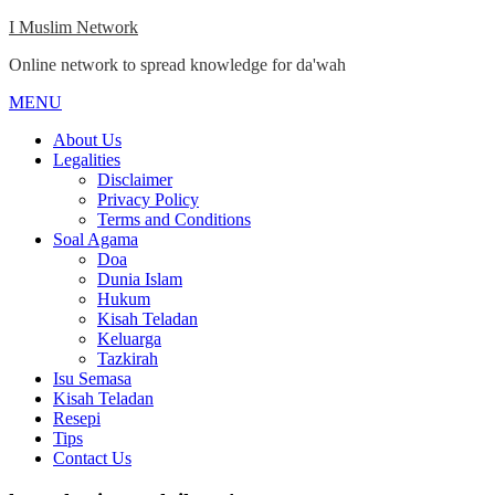
Skip
I Muslim Network
to
Online network to spread knowledge for da'wah
content
MENU
Close
Menu
About Us
Legalities
Disclaimer
Privacy Policy
Terms and Conditions
Soal Agama
Doa
Dunia Islam
Hukum
Kisah Teladan
Keluarga
Tazkirah
Isu Semasa
Kisah Teladan
Resepi
Tips
Contact Us