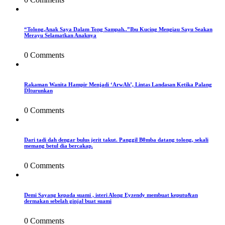
“Tolong,Anak Saya Dalam Tong Sampah..”Ibu Kucing Mengiau Sayu Seakan
Merayu Selamatkan Anaknya
0 Comments
Rakaman Wanita Hampir Menjadi ‘ArwAh’, Lintas Landasan Ketika Palang
DIturunkan
0 Comments
Dari tadi dah dengar bulus jerit takut. Panggil B0mba datang tolong, sekali
memang betul dia bercakap.
0 Comments
Demi Sayang kepada suami , isteri Along Eyzendy membuat keputu&an
dermakan sebelah ginjal buat suami
0 Comments