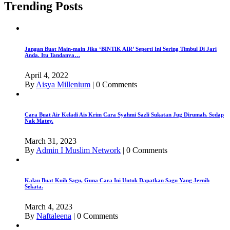
Trending Posts
Jangan Buat Main-main Jika ‘BINTIK AIR’ Seperti Ini Sering Timbul Di Jari
Anda. Itu Tandanya…
April 4, 2022
By
Aisya Millenium
|
0 Comments
Cara Buat Air Keladi Ais Krim Cara Syahmi Sazli Sukatan Jug Dirumah. Sedap
Nak Matey.
March 31, 2023
By
Admin I Muslim Network
|
0 Comments
Kalau Buat Kuih Sagu, Guna Cara Ini Untuk Dapatkan Sagu Yang Jernih
Sekata.
March 4, 2023
By
Naftaleena
|
0 Comments