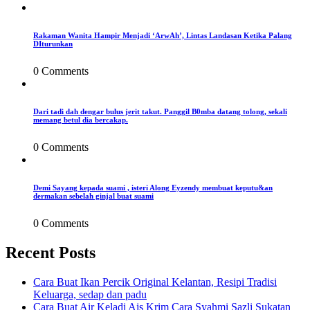
Rakaman Wanita Hampir Menjadi ‘ArwAh’, Lintas Landasan Ketika Palang
DIturunkan
0 Comments
Dari tadi dah dengar bulus jerit takut. Panggil B0mba datang tolong, sekali
memang betul dia bercakap.
0 Comments
Demi Sayang kepada suami , isteri Along Eyzendy membuat keputu&an
dermakan sebelah ginjal buat suami
0 Comments
Recent Posts
Cara Buat Ikan Percik Original Kelantan, Resipi Tradisi
Keluarga, sedap dan padu
Cara Buat Air Keladi Ais Krim Cara Syahmi Sazli Sukatan