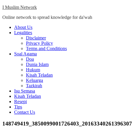
Skip
I Muslim Network
to
Online network to spread knowledge for da'wah
content
Close
About Us
Menu
Legalities
Disclaimer
Privacy Policy
Terms and Conditions
Soal Agama
Doa
Dunia Islam
Hukum
Kisah Teladan
Keluarga
Tazkirah
Isu Semasa
Kisah Teladan
Resepi
Tips
Contact Us
148749419_3850099001726403_20163340261396307