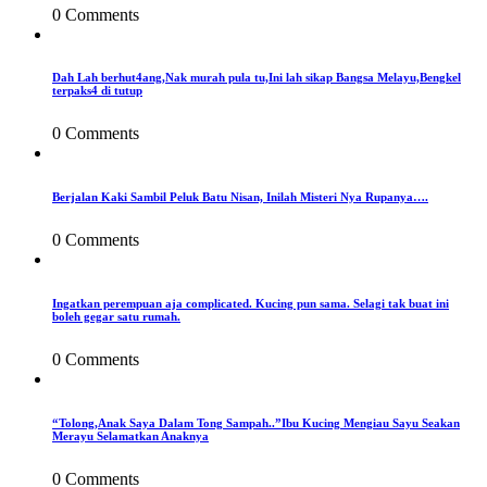
0 Comments
Dah Lah berhut4ang,Nak murah pula tu,Ini lah sikap Bangsa Melayu,Bengkel
terpaks4 di tutup
0 Comments
Berjalan Kaki Sambil Peluk Batu Nisan, Inilah Misteri Nya Rupanya….
0 Comments
Ingatkan perempuan aja complicated. Kucing pun sama. Selagi tak buat ini
boleh gegar satu rumah.
0 Comments
“Tolong,Anak Saya Dalam Tong Sampah..”Ibu Kucing Mengiau Sayu Seakan
Merayu Selamatkan Anaknya
0 Comments