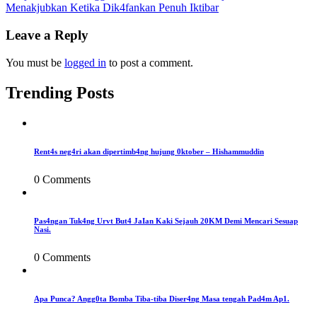
Menakjubkan Ketika Dik4fankan Penuh Iktibar
navigation
Leave a Reply
You must be
logged in
to post a comment.
Trending Posts
Rent4s neg4ri akan dipertimb4ng hujung 0ktober – Hishammuddin
0 Comments
Pas4ngan Tuk4ng Urvt But4 JaIan Kaki Sejauh 20KM Demi Mencari Sesuap
Nasi.
0 Comments
Apa Punca? Angg0ta Bomba Tiba-tiba Diser4ng Masa tengah Pad4m Ap1.