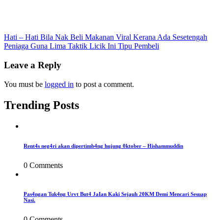
Post
Hati – Hati Bila Nak Beli Makanan Viral Kerana Ada Sesetengah
Peniaga Guna Lima Taktik Licik Ini Tipu Pembeli
navigation
Leave a Reply
You must be
logged in
to post a comment.
Trending Posts
Rent4s neg4ri akan dipertimb4ng hujung 0ktober – Hishammuddin
0 Comments
Pas4ngan Tuk4ng Urvt But4 JaIan Kaki Sejauh 20KM Demi Mencari Sesuap
Nasi.
0 Comments