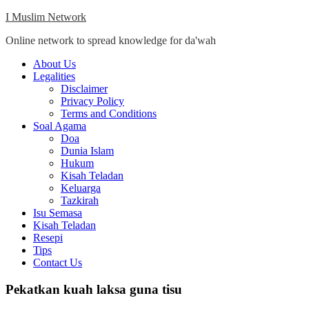
Skip
I Muslim Network
to
Online network to spread knowledge for da'wah
content
Close
About Us
Menu
Legalities
Disclaimer
Privacy Policy
Terms and Conditions
Soal Agama
Doa
Dunia Islam
Hukum
Kisah Teladan
Keluarga
Tazkirah
Isu Semasa
Kisah Teladan
Resepi
Tips
Contact Us
Pekatkan kuah laksa guna tisu