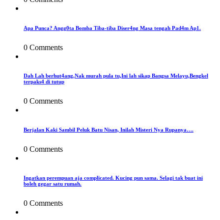
Apa Punca? Angg0ta Bomba Tiba-tiba Diser4ng Masa tengah Pad4m Ap1.
0 Comments
Dah Lah berhut4ang,Nak murah pula tu,Ini lah sikap Bangsa Melayu,Bengkel
terpaks4 di tutup
0 Comments
Berjalan Kaki Sambil Peluk Batu Nisan, Inilah Misteri Nya Rupanya….
0 Comments
Ingatkan perempuan aja complicated. Kucing pun sama. Selagi tak buat ini
boleh gegar satu rumah.
0 Comments