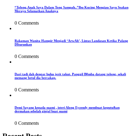
“Tolong,Anak Saya Dalam Tong Sampah..”Ibu Kucing Mengiau Sayu Seakan
Merayu Selamatkan Anaknya
0 Comments
Rakaman Wanita Hampir Menjadi ‘ArwAh’, Lintas Landasan Ketika Palang
DIturunkan
0 Comments
Dari tadi dah dengar bulus jerit takut. Panggil B0mba datang tolong, sekali
memang betul dia bercakap.
0 Comments
Demi Sayang kepada suami , isteri Along Eyzendy membuat keputu&an
dermakan sebelah ginjal buat suami
0 Comments
Recent Posts