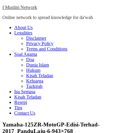
Skip
I Muslim Network
to
Online network to spread knowledge for da'wah
content
Close
About Us
Menu
Legalities
Disclaimer
Privacy Policy
Terms and Conditions
Soal Agama
Doa
Dunia Islam
Hukum
Kisah Teladan
Keluarga
Tazkirah
Isu Semasa
Kisah Teladan
Resepi
Tips
Contact Us
Yamaha-125ZR-MotoGP-Edisi-Terhad-
2017_PanduLaju-6-943×768