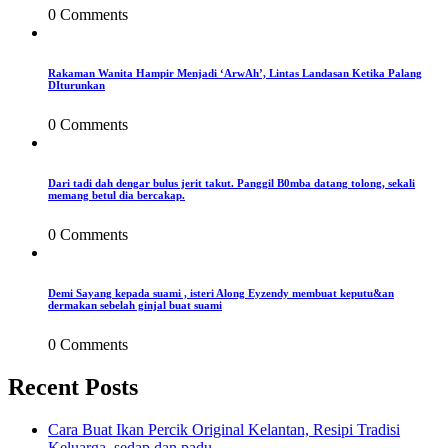
0 Comments
Rakaman Wanita Hampir Menjadi ‘ArwAh’, Lintas Landasan Ketika Palang
DIturunkan
0 Comments
Dari tadi dah dengar bulus jerit takut. Panggil B0mba datang tolong, sekali
memang betul dia bercakap.
0 Comments
Demi Sayang kepada suami , isteri Along Eyzendy membuat keputu&an
dermakan sebelah ginjal buat suami
0 Comments
Recent Posts
Cara Buat Ikan Percik Original Kelantan, Resipi Tradisi
Keluarga, sedap dan padu