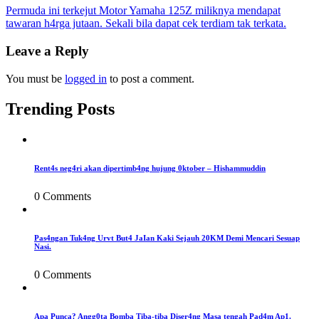
Post
Permuda ini terkejut Motor Yamaha 125Z miliknya mendapat
tawaran h4rga jutaan. Sekali bila dapat cek terdiam tak terkata.
navigation
Leave a Reply
You must be
logged in
to post a comment.
Trending Posts
Rent4s neg4ri akan dipertimb4ng hujung 0ktober – Hishammuddin
0 Comments
Pas4ngan Tuk4ng Urvt But4 JaIan Kaki Sejauh 20KM Demi Mencari Sesuap
Nasi.
0 Comments
Apa Punca? Angg0ta Bomba Tiba-tiba Diser4ng Masa tengah Pad4m Ap1.