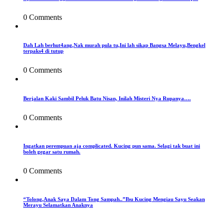
0 Comments
Dah Lah berhut4ang,Nak murah pula tu,Ini lah sikap Bangsa Melayu,Bengkel
terpaks4 di tutup
0 Comments
Berjalan Kaki Sambil Peluk Batu Nisan, Inilah Misteri Nya Rupanya….
0 Comments
Ingatkan perempuan aja complicated. Kucing pun sama. Selagi tak buat ini
boleh gegar satu rumah.
0 Comments
“Tolong,Anak Saya Dalam Tong Sampah..”Ibu Kucing Mengiau Sayu Seakan
Merayu Selamatkan Anaknya