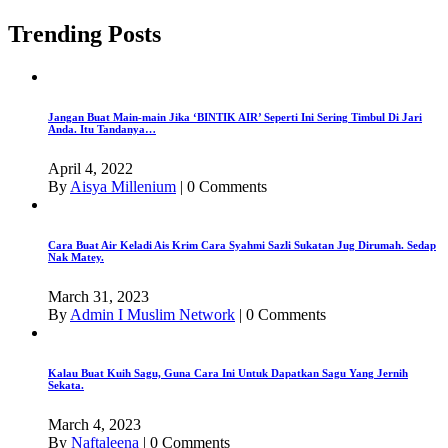
Trending Posts
Jangan Buat Main-main Jika ‘BINTIK AIR’ Seperti Ini Sering Timbul Di Jari
Anda. Itu Tandanya…
April 4, 2022
By
Aisya Millenium
|
0 Comments
Cara Buat Air Keladi Ais Krim Cara Syahmi Sazli Sukatan Jug Dirumah. Sedap
Nak Matey.
March 31, 2023
By
Admin I Muslim Network
|
0 Comments
Kalau Buat Kuih Sagu, Guna Cara Ini Untuk Dapatkan Sagu Yang Jernih
Sekata.
March 4, 2023
By
Naftaleena
|
0 Comments