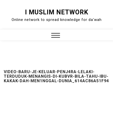
Skip
I MUSLIM NETWORK
to
Online network to spread knowledge for da'wah
content
Close
Menu
VIDEO-BARU-JE-KELUAR-PENJ4RA-LELAKI-
TERDUDUK-MENANGIS-DI-KUBVR-BILA-TAHU-IBU-
KAKAK-DAH-MEN1NGGAL-DUNIA_614AC86A51F94