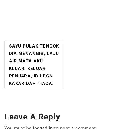
POST
SAYU PULAK TENGOK
NAVIGATION
DIA MENANGIS, LAJU
AIR MATA AKU
KLUAR. KELUAR
PENJ4RA, IBU DGN
KAKAK DAH TIADA.
Leave A Reply
You must be
logged in
to post a comment.