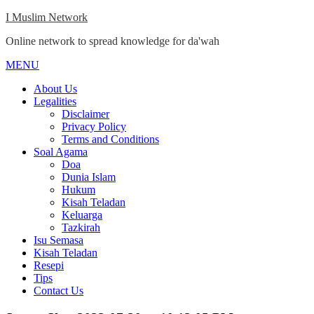
Skip
I Muslim Network
to
Online network to spread knowledge for da'wah
content
MENU
Close
Menu
About Us
Legalities
Disclaimer
Privacy Policy
Terms and Conditions
Soal Agama
Doa
Dunia Islam
Hukum
Kisah Teladan
Keluarga
Tazkirah
Isu Semasa
Kisah Teladan
Resepi
Tips
Contact Us