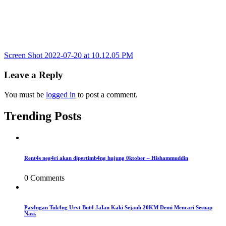
Post
Screen Shot 2022-07-20 at 10.12.05 PM
navigation
Leave a Reply
You must be
logged in
to post a comment.
Trending Posts
Rent4s neg4ri akan dipertimb4ng hujung 0ktober – Hishammuddin
0 Comments
Pas4ngan Tuk4ng Urvt But4 JaIan Kaki Sejauh 20KM Demi Mencari Sesuap
Nasi.