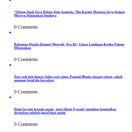
“Tolong,Anak Saya Dalam Tong Sampah..”Ibu Kucing Mengiau Sayu Seakan
Merayu Selamatkan Anaknya
0 Comments
Rakaman Wanita Hampir Menjadi ‘ArwAh’, Lintas Landasan Ketika Palang
DIturunkan
0 Comments
Dari tadi dah dengar bulus jerit takut. Panggil B0mba datang tolong, sekali
memang betul dia bercakap.
0 Comments
Demi Sayang kepada suami , isteri Along Eyzendy membuat keputu&an
dermakan sebelah ginjal buat suami
0 Comments