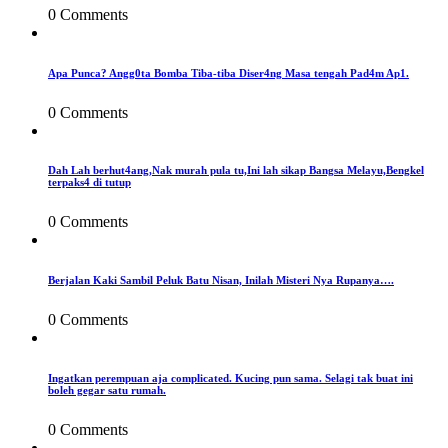
0 Comments
Apa Punca? Angg0ta Bomba Tiba-tiba Diser4ng Masa tengah Pad4m Ap1.
0 Comments
Dah Lah berhut4ang,Nak murah pula tu,Ini lah sikap Bangsa Melayu,Bengkel
terpaks4 di tutup
0 Comments
Berjalan Kaki Sambil Peluk Batu Nisan, Inilah Misteri Nya Rupanya….
0 Comments
Ingatkan perempuan aja complicated. Kucing pun sama. Selagi tak buat ini
boleh gegar satu rumah.
0 Comments