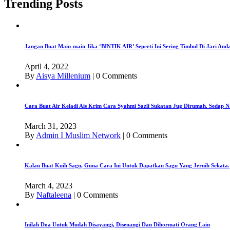
Trending Posts
Jangan Buat Main-main Jika ‘BINTIK AIR’ Seperti Ini Sering Timbul Di Jari An
April 4, 2022
By
Aisya Millenium
|
0 Comments
Cara Buat Air Keladi Ais Krim Cara Syahmi Sazli Sukatan Jug Dirumah. Sedap N
March 31, 2023
By
Admin I Muslim Network
|
0 Comments
Kalau Buat Kuih Sagu, Guna Cara Ini Untuk Dapatkan Sagu Yang Jernih Sekata.
March 4, 2023
By
Naftaleena
|
0 Comments
Inilah Doa Untuk Mudah Disayangi, Disenangi Dan Dihormati Orang Lain