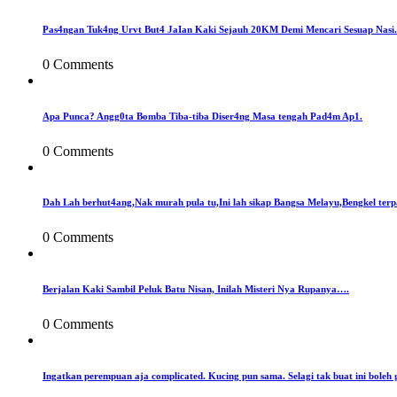
Pas4ngan Tuk4ng Urvt But4 JaIan Kaki Sejauh 20KM Demi Mencari Sesuap Nasi.
0 Comments
Apa Punca? Angg0ta Bomba Tiba-tiba Diser4ng Masa tengah Pad4m Ap1.
0 Comments
Dah Lah berhut4ang,Nak murah pula tu,Ini lah sikap Bangsa Melayu,Bengkel terp
0 Comments
Berjalan Kaki Sambil Peluk Batu Nisan, Inilah Misteri Nya Rupanya….
0 Comments
Ingatkan perempuan aja complicated. Kucing pun sama. Selagi tak buat ini boleh 