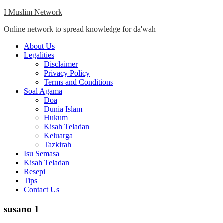
Skip
I Muslim Network
to
Online network to spread knowledge for da'wah
content
Close
About Us
Menu
Legalities
Disclaimer
Privacy Policy
Terms and Conditions
Soal Agama
Doa
Dunia Islam
Hukum
Kisah Teladan
Keluarga
Tazkirah
Isu Semasa
Kisah Teladan
Resepi
Tips
Contact Us
susano 1