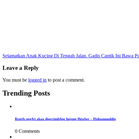
Post
Selamatkan Anak Kucing Di Tengah Jalan. Gadis Cantik Ini Bawa Pu
navigation
Leave a Reply
You must be
logged in
to post a comment.
Trending Posts
Rent4s neg4ri akan dipertimb4ng hujung 0ktober – Hishammuddin
0 Comments