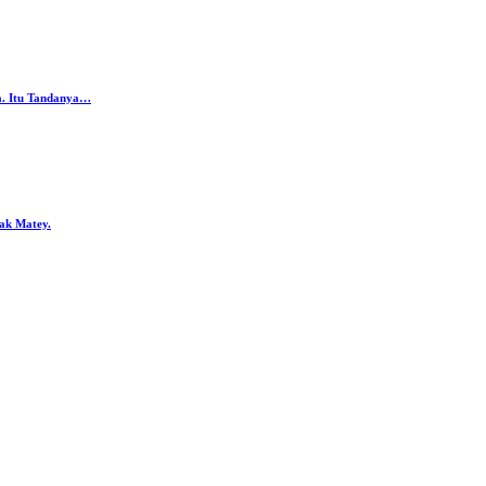
da. Itu Tandanya…
ak Matey.