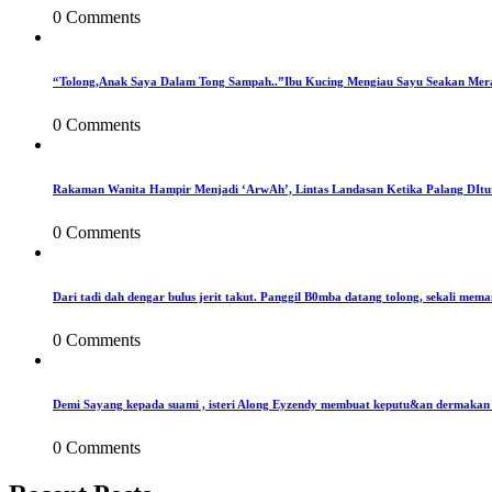
0 Comments
“Tolong,Anak Saya Dalam Tong Sampah..”Ibu Kucing Mengiau Sayu Seakan Mer
0 Comments
Rakaman Wanita Hampir Menjadi ‘ArwAh’, Lintas Landasan Ketika Palang DIt
0 Comments
Dari tadi dah dengar bulus jerit takut. Panggil B0mba datang tolong, sekali mema
0 Comments
Demi Sayang kepada suami , isteri Along Eyzendy membuat keputu&an dermakan s
0 Comments