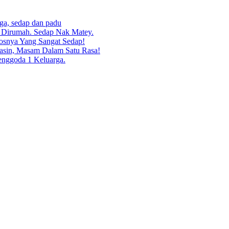
rga, sedap dan padu
g Dirumah. Sedap Nak Matey.
osnya Yang Sangat Sedap!
asin, Masam Dalam Satu Rasa!
enggoda 1 Keluarga.