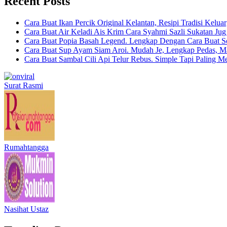
Recent Posts
Cara Buat Ikan Percik Original Kelantan, Resipi Tradisi Kelua
Cara Buat Air Keladi Ais Krim Cara Syahmi Sazli Sukatan Ju
Cara Buat Popia Basah Legend. Lengkap Dengan Cara Buat S
Cara Buat Sup Ayam Siam Aroi. Mudah Je, Lengkap Pedas, M
Cara Buat Sambal Cili Api Telur Rebus. Simple Tapi Paling M
Surat Rasmi
Rumahtangga
Nasihat Ustaz