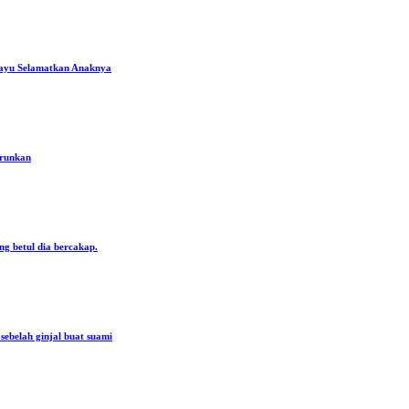
ayu Selamatkan Anaknya
urunkan
ng betul dia bercakap.
ebelah ginjal buat suami