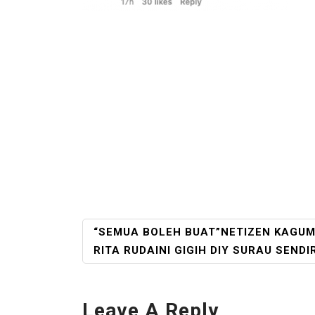
POST
“SEMUA BOLEH BUAT”NETIZEN KAGU
NAVIGATION
RITA RUDAINI GIGIH DIY SURAU SENDIR
Leave A Reply