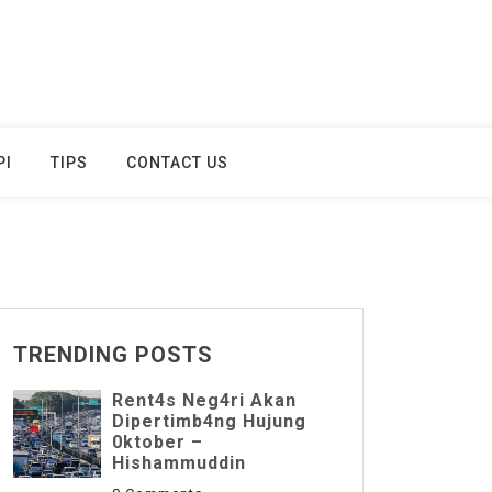
PI
TIPS
CONTACT US
TRENDING POSTS
Rent4s Neg4ri Akan
Dipertimb4ng Hujung
0ktober –
Hishammuddin