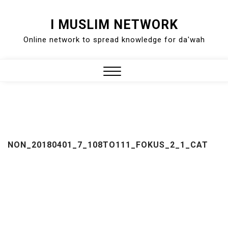
Skip
I MUSLIM NETWORK
to
Online network to spread knowledge for da'wah
content
Close
Menu
NON_20180401_7_108TO111_FOKUS_2_1_CAT