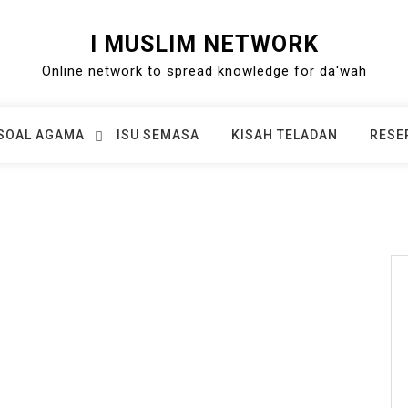
I MUSLIM NETWORK
Online network to spread knowledge for da'wah
SOAL AGAMA
ISU SEMASA
KISAH TELADAN
RESE