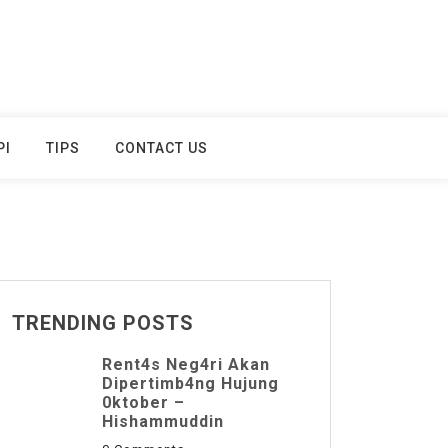
PI
TIPS
CONTACT US
TRENDING POSTS
Rent4s Neg4ri Akan
Dipertimb4ng Hujung
0ktober –
Hishammuddin