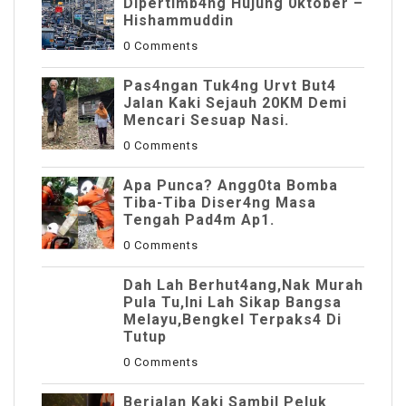
Dipertimb4ng Hujung 0ktober –
Hishammuddin
0 Comments
Pas4ngan Tuk4ng Urvt But4
JaIan Kaki Sejauh 20KM Demi
Mencari Sesuap Nasi.
0 Comments
Apa Punca? Angg0ta Bomba
Tiba-Tiba Diser4ng Masa
Tengah Pad4m Ap1.
0 Comments
Dah Lah Berhut4ang,Nak Murah
Pula Tu,Ini Lah Sikap Bangsa
Melayu,Bengkel Terpaks4 Di
Tutup
0 Comments
Berjalan Kaki Sambil Peluk