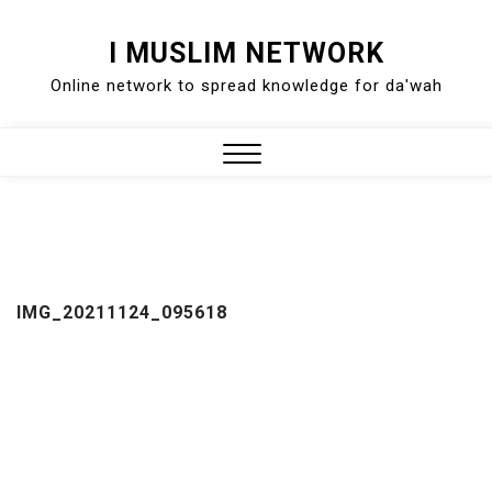
Skip
I MUSLIM NETWORK
to
Online network to spread knowledge for da'wah
content
Close
Menu
IMG_20211124_095618