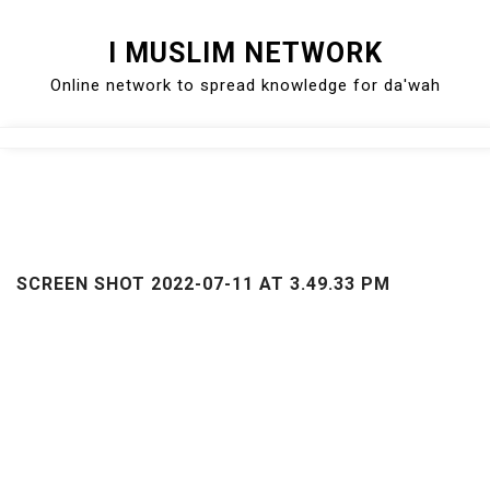
Skip
I MUSLIM NETWORK
to
Online network to spread knowledge for da'wah
content
Close
Menu
SCREEN SHOT 2022-07-11 AT 3.49.33 PM