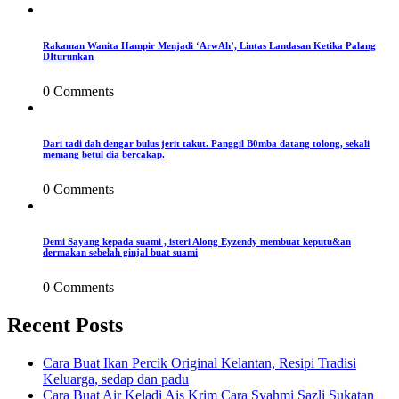
Rakaman Wanita Hampir Menjadi ‘ArwAh’, Lintas Landasan Ketika Palang
DIturunkan
0 Comments
Dari tadi dah dengar bulus jerit takut. Panggil B0mba datang tolong, sekali
memang betul dia bercakap.
0 Comments
Demi Sayang kepada suami , isteri Along Eyzendy membuat keputu&an
dermakan sebelah ginjal buat suami
0 Comments
Recent Posts
Cara Buat Ikan Percik Original Kelantan, Resipi Tradisi
Keluarga, sedap dan padu
Cara Buat Air Keladi Ais Krim Cara Syahmi Sazli Sukatan