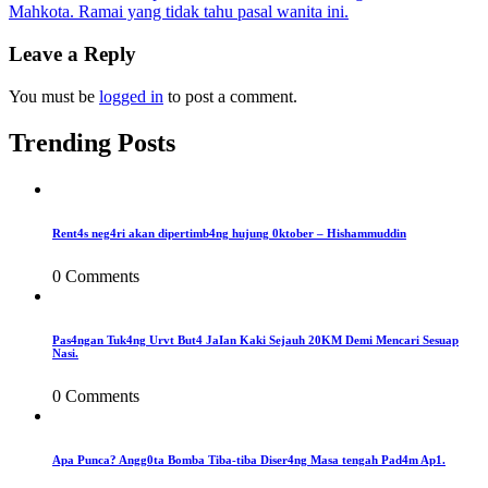
Mahkota. Ramai yang tidak tahu pasal wanita ini.
navigation
Leave a Reply
You must be
logged in
to post a comment.
Trending Posts
Rent4s neg4ri akan dipertimb4ng hujung 0ktober – Hishammuddin
0 Comments
Pas4ngan Tuk4ng Urvt But4 JaIan Kaki Sejauh 20KM Demi Mencari Sesuap
Nasi.
0 Comments
Apa Punca? Angg0ta Bomba Tiba-tiba Diser4ng Masa tengah Pad4m Ap1.