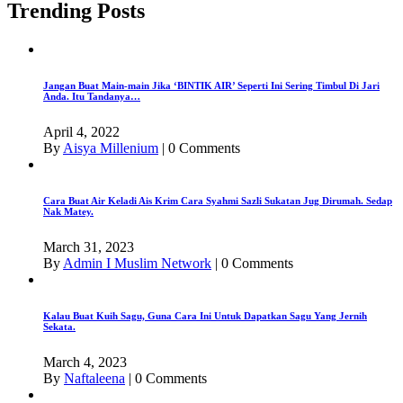
Trending Posts
Jangan Buat Main-main Jika ‘BINTIK AIR’ Seperti Ini Sering Timbul Di Jari
Anda. Itu Tandanya…
April 4, 2022
By
Aisya Millenium
|
0 Comments
Cara Buat Air Keladi Ais Krim Cara Syahmi Sazli Sukatan Jug Dirumah. Sedap
Nak Matey.
March 31, 2023
By
Admin I Muslim Network
|
0 Comments
Kalau Buat Kuih Sagu, Guna Cara Ini Untuk Dapatkan Sagu Yang Jernih
Sekata.
March 4, 2023
By
Naftaleena
|
0 Comments