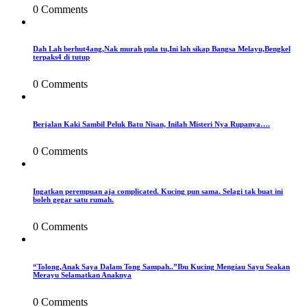
0 Comments
Dah Lah berhut4ang,Nak murah pula tu,Ini lah sikap Bangsa Melayu,Bengkel
terpaks4 di tutup
0 Comments
Berjalan Kaki Sambil Peluk Batu Nisan, Inilah Misteri Nya Rupanya….
0 Comments
Ingatkan perempuan aja complicated. Kucing pun sama. Selagi tak buat ini
boleh gegar satu rumah.
0 Comments
“Tolong,Anak Saya Dalam Tong Sampah..”Ibu Kucing Mengiau Sayu Seakan
Merayu Selamatkan Anaknya
0 Comments