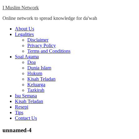
Skip
I Muslim Network
to
Online network to spread knowledge for da'wah
content
Close
About Us
Menu
Legalities
Disclaimer
Privacy Policy
Terms and Conditions
Soal Agama
Doa
Dunia Islam
Hukum
Kisah Teladan
Keluarga
Tazkirah
Isu Semasa
Kisah Teladan
Resepi
Tips
Contact Us
unnamed-4