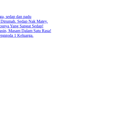
rga, sedap dan padu
g Dirumah. Sedap Nak Matey.
osnya Yang Sangat Sedap!
asin, Masam Dalam Satu Rasa!
enggoda 1 Keluarga.