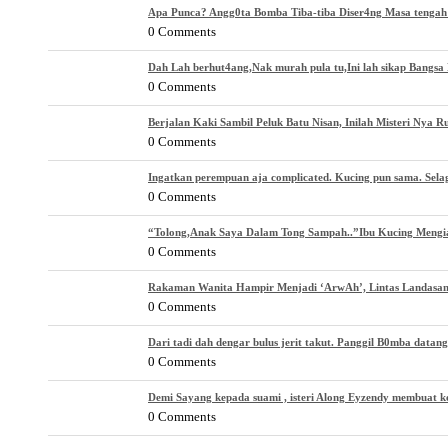
Apa Punca? Angg0ta Bomba Tiba-tiba Diser4ng Masa tenga
0 Comments
Dah Lah berhut4ang,Nak murah pula tu,Ini lah sikap Bangsa 
0 Comments
Berjalan Kaki Sambil Peluk Batu Nisan, Inilah Misteri Nya 
0 Comments
Ingatkan perempuan aja complicated. Kucing pun sama. Selagi
0 Comments
“Tolong,Anak Saya Dalam Tong Sampah..”Ibu Kucing Mengi
0 Comments
Rakaman Wanita Hampir Menjadi ‘ArwAh’, Lintas Landasan
0 Comments
Dari tadi dah dengar bulus jerit takut. Panggil B0mba datang
0 Comments
Demi Sayang kepada suami , isteri Along Eyzendy membuat k
0 Comments