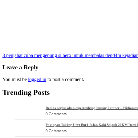
Post
3 penjahat cuba mengepung si hero untuk membalas dend4m kejadian
navigation
Leave a Reply
You must be
logged in
to post a comment.
Trending Posts
Rent4s neg4ri akan dipertimb4ng hujung 0ktober – Hishamm
0 Comments
Pas4ngan Tuk4ng Urvt But4 JaIan Kaki Sejauh 20KM Demi M
0 Comments