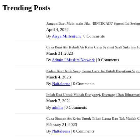
Trending Posts
Jangan Buat Main-main Jika ‘BINTIK AIR’ Seperti Ini Serin
April 4, 2022
By
Aisya Millenium
|
0 Comments
Cara Buat Air Keladi Ais Krim Cara Syahmi Sazli Sukatan J
March 31, 2023
By
Admin I Muslim Network
|
0 Comments
Kalau Buat Kuih Sagu, Guna Cara Ini Untuk Dapatkan Sagu 
March 4, 2023
By
Naftaleena
|
0 Comments
Inilah Doa Untuk Mudah Disayangi, Disenangi Dan Dihormat
March 7, 2021
By
admin
|
0 Comments
Cara Simpan Ais Krim Untuk Tahan Lama Dan Tak Mudah Cair
February 21, 2023
By
Naftaleena
|
0 Comments