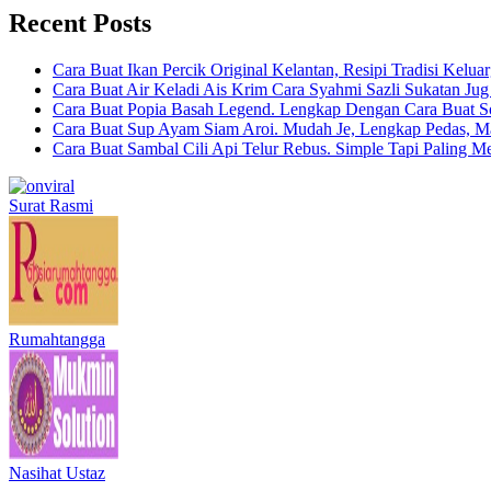
Recent Posts
Cara Buat Ikan Percik Original Kelantan, Resipi Tradisi Kelua
Cara Buat Air Keladi Ais Krim Cara Syahmi Sazli Sukatan Ju
Cara Buat Popia Basah Legend. Lengkap Dengan Cara Buat S
Cara Buat Sup Ayam Siam Aroi. Mudah Je, Lengkap Pedas, M
Cara Buat Sambal Cili Api Telur Rebus. Simple Tapi Paling M
Surat Rasmi
Rumahtangga
Nasihat Ustaz