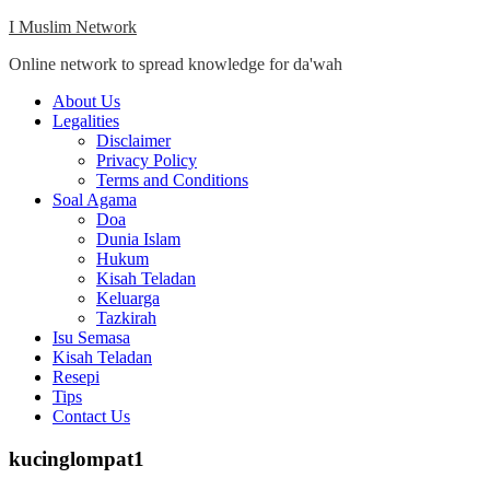
Skip
I Muslim Network
to
Online network to spread knowledge for da'wah
content
Close
About Us
Menu
Legalities
Disclaimer
Privacy Policy
Terms and Conditions
Soal Agama
Doa
Dunia Islam
Hukum
Kisah Teladan
Keluarga
Tazkirah
Isu Semasa
Kisah Teladan
Resepi
Tips
Contact Us
kucinglompat1