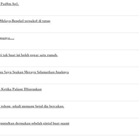
h Pad4m Ap1.
Melayu,Bengkel terpaks4 di tutup
Rupanya….
 tak buat ini boleh gegar satu rumah.
au Sayu Seakan Merayu Selamatkan Anaknya
 Ketika Palang DIturunkan
 tolong, sekali memang betul dia bercakap.
eputu&an dermakan sebelah ginjal buat suami