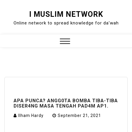
Skip
I MUSLIM NETWORK
to
Online network to spread knowledge for da'wah
content
Close
Menu
APA PUNCA? ANGG0TA BOMBA TIBA-TIBA
DISER4NG MASA TENGAH PAD4M AP1.
Ilham Hardy
September 21, 2021