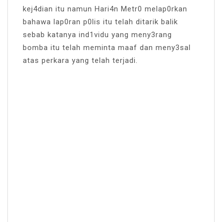
kej4dian itu namun Hari4n Metr0 melap0rkan
bahawa lap0ran p0lis itu telah ditarik balik
sebab katanya ind1vidu yang meny3rang
bomba itu telah meminta maaf dan meny3sal
atas perkara yang telah terjadi.