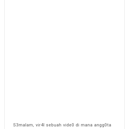
S3malam, vir4l sebuah vide0 di mana angg0ta