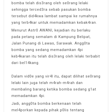
bomba telah dis3rang oleh se0rang lelaki
sehingga terced3ra sebab pasukan bomba
tersebut did4kwa lambat sampai ke rumahnya
yang terb4kar untuk memadamkan kebak4ran.
Menurut Astr0 AWANI, kejadian itu berlaku
pada petang semalam di Kampung Belipat,
Jalan Punang di Lawas, Sarawak. Angg0ta
bomba yang sedang memadamkan 4pi
keb4karan itu telah dis3rang oleh lelaki terbabit
dari bel14kang.
Dalam vid0e yang vir4l itu, dapat dilihat se0rang
lelaki lain juga telah m4rah-m4rah dan
membaling barang ketika bomba sedang g1at
memadamkan 4pi.
Jadi, angg0ta bomba berkenaan telah
mel4porkan kepada pihak p0lis tentang