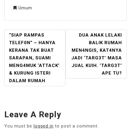
Umum
POST
“SIAP RAMPAS
DUA ANAK LELAKI
NAVIGATION
TELEF0N” – HANYA
BALIK RUMAH
KERANA TAK BUAT
MEN4NGIS, KAT4NYA
SARAPAN, SUAMI
JADI ‘TARG3T’ MASA
MENG4MUK ‘ATTACK’
JUAL KUIH. ‘TARG3T’
& KURUNG ISTERI
APE TU?
DALAM RUMAH
Leave A Reply
You must be
logged in
to post a comment.