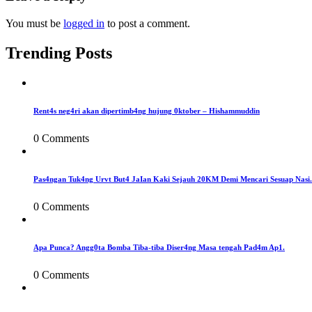
You must be
logged in
to post a comment.
Trending Posts
Rent4s neg4ri akan dipertimb4ng hujung 0ktober – Hishammuddin
0 Comments
Pas4ngan Tuk4ng Urvt But4 JaIan Kaki Sejauh 20KM Demi Mencari Sesuap Nasi.
0 Comments
Apa Punca? Angg0ta Bomba Tiba-tiba Diser4ng Masa tengah Pad4m Ap1.
0 Comments