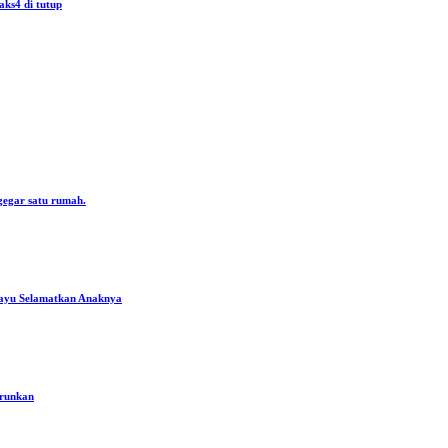
aks4 di tutup
gegar satu rumah.
ayu Selamatkan Anaknya
urunkan