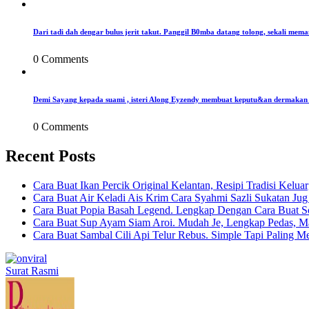
Dari tadi dah dengar bulus jerit takut. Panggil B0mba datang tolong, sekali mema
0 Comments
Demi Sayang kepada suami , isteri Along Eyzendy membuat keputu&an dermakan s
0 Comments
Recent Posts
Cara Buat Ikan Percik Original Kelantan, Resipi Tradisi Kelua
Cara Buat Air Keladi Ais Krim Cara Syahmi Sazli Sukatan Ju
Cara Buat Popia Basah Legend. Lengkap Dengan Cara Buat S
Cara Buat Sup Ayam Siam Aroi. Mudah Je, Lengkap Pedas, M
Cara Buat Sambal Cili Api Telur Rebus. Simple Tapi Paling M
Surat Rasmi