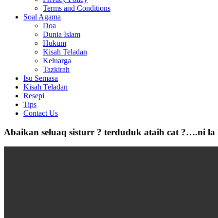
Terms and Conditions
Soal Agama
Doa
Dunia Islam
Hukum
Kisah Teladan
Keluarga
Tazkirah
Isu Semasa
Kisah Teladan
Resepi
Tips
Contact Us
Abaikan seluaq sisturr ? terduduk ataih cat ?….ni l