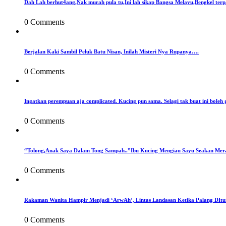
Dah Lah berhut4ang,Nak murah pula tu,Ini lah sikap Bangsa Melayu,Bengkel terp
0 Comments
Berjalan Kaki Sambil Peluk Batu Nisan, Inilah Misteri Nya Rupanya….
0 Comments
Ingatkan perempuan aja complicated. Kucing pun sama. Selagi tak buat ini boleh 
0 Comments
“Tolong,Anak Saya Dalam Tong Sampah..”Ibu Kucing Mengiau Sayu Seakan Mer
0 Comments
Rakaman Wanita Hampir Menjadi ‘ArwAh’, Lintas Landasan Ketika Palang DIt
0 Comments