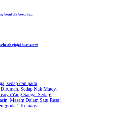
ng betul dia bercakap.
ebelah ginjal buat suami
rga, sedap dan padu
g Dirumah. Sedap Nak Matey.
osnya Yang Sangat Sedap!
asin, Masam Dalam Satu Rasa!
enggoda 1 Keluarga.