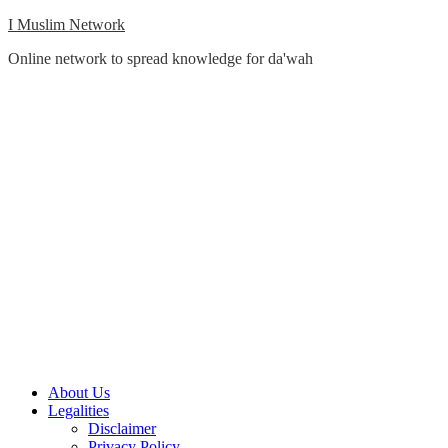
Skip
I Muslim Network
to
Online network to spread knowledge for da'wah
content
Close
About Us
Menu
Legalities
Disclaimer
Privacy Policy