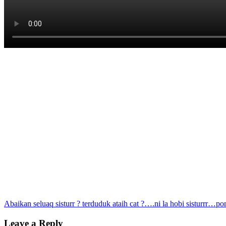
Post
Abaikan seluaq sisturr ? terduduk ataih cat ?….ni la hobi sisturrr…p
navigation
Leave a Reply