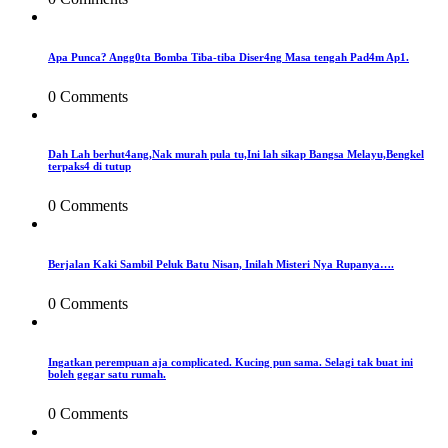
Apa Punca? Angg0ta Bomba Tiba-tiba Diser4ng Masa tengah Pad4m Ap1.
0 Comments
Dah Lah berhut4ang,Nak murah pula tu,Ini lah sikap Bangsa Melayu,Bengkel
terpaks4 di tutup
0 Comments
Berjalan Kaki Sambil Peluk Batu Nisan, Inilah Misteri Nya Rupanya….
0 Comments
Ingatkan perempuan aja complicated. Kucing pun sama. Selagi tak buat ini
boleh gegar satu rumah.
0 Comments