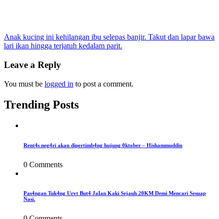
Post
Anak kucing ini kehilangan ibu selepas banjir. Takut dan lapar bawa
lari ikan hingga terjatuh kedalam parit.
navigation
Leave a Reply
You must be
logged in
to post a comment.
Trending Posts
Rent4s neg4ri akan dipertimb4ng hujung 0ktober – Hishammuddin
0 Comments
Pas4ngan Tuk4ng Urvt But4 JaIan Kaki Sejauh 20KM Demi Mencari Sesuap
Nasi.
0 Comments