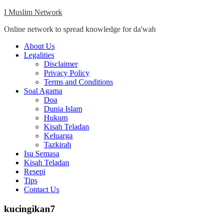
Skip
I Muslim Network
to
Online network to spread knowledge for da'wah
content
Close
About Us
Menu
Legalities
Disclaimer
Privacy Policy
Terms and Conditions
Soal Agama
Doa
Dunia Islam
Hukum
Kisah Teladan
Keluarga
Tazkirah
Isu Semasa
Kisah Teladan
Resepi
Tips
Contact Us
kucingikan7