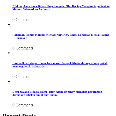
“Tolong,Anak Saya Dalam Tong Sampah..”Ibu Kucing Mengiau Sayu Seakan
Merayu Selamatkan Anaknya
0 Comments
Rakaman Wanita Hampir Menjadi ‘ArwAh’, Lintas Landasan Ketika Palang
DIturunkan
0 Comments
Dari tadi dah dengar bulus jerit takut. Panggil B0mba datang tolong, sekali
memang betul dia bercakap.
0 Comments
Demi Sayang kepada suami , isteri Along Eyzendy membuat keputu&an
dermakan sebelah ginjal buat suami
0 Comments
Recent Posts