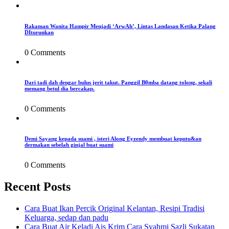
Rakaman Wanita Hampir Menjadi ‘ArwAh’, Lintas Landasan Ketika Palang
DIturunkan
0 Comments
Dari tadi dah dengar bulus jerit takut. Panggil B0mba datang tolong, sekali
memang betul dia bercakap.
0 Comments
Demi Sayang kepada suami , isteri Along Eyzendy membuat keputu&an
dermakan sebelah ginjal buat suami
0 Comments
Recent Posts
Cara Buat Ikan Percik Original Kelantan, Resipi Tradisi
Keluarga, sedap dan padu
Cara Buat Air Keladi Ais Krim Cara Syahmi Sazli Sukatan