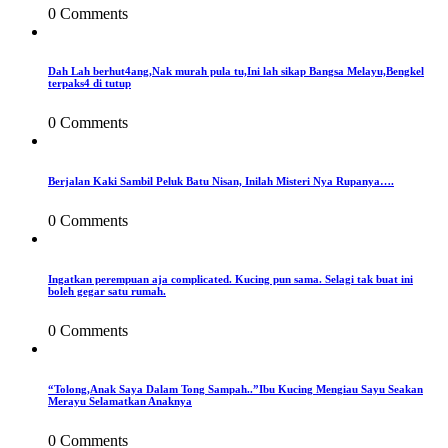
0 Comments
Dah Lah berhut4ang,Nak murah pula tu,Ini lah sikap Bangsa Melayu,Bengkel
terpaks4 di tutup
0 Comments
Berjalan Kaki Sambil Peluk Batu Nisan, Inilah Misteri Nya Rupanya….
0 Comments
Ingatkan perempuan aja complicated. Kucing pun sama. Selagi tak buat ini
boleh gegar satu rumah.
0 Comments
“Tolong,Anak Saya Dalam Tong Sampah..”Ibu Kucing Mengiau Sayu Seakan
Merayu Selamatkan Anaknya
0 Comments