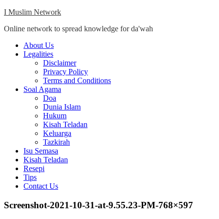
Skip
I Muslim Network
to
Online network to spread knowledge for da'wah
content
Close
About Us
Menu
Legalities
Disclaimer
Privacy Policy
Terms and Conditions
Soal Agama
Doa
Dunia Islam
Hukum
Kisah Teladan
Keluarga
Tazkirah
Isu Semasa
Kisah Teladan
Resepi
Tips
Contact Us
Screenshot-2021-10-31-at-9.55.23-PM-768×597