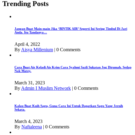
Trending Posts
Jangan Buat Main-main Jika ‘BINTIK AIR’ Seperti Ini Sering Timbul Di Jari
Anda. Itu Tandanya…
April 4, 2022
By
Aisya Millenium
|
0 Comments
Cara Buat Air Keladi Ais Krim Cara Syahmi Sazli Sukatan Jug Dirumah. Sedap
Nak Matey.
March 31, 2023
By
Admin I Muslim Network
|
0 Comments
Kalau Buat Kuih Sagu, Guna Cara Ini Untuk Dapatkan Sagu Yang Jernih
Sekata.
March 4, 2023
By
Naftaleena
|
0 Comments