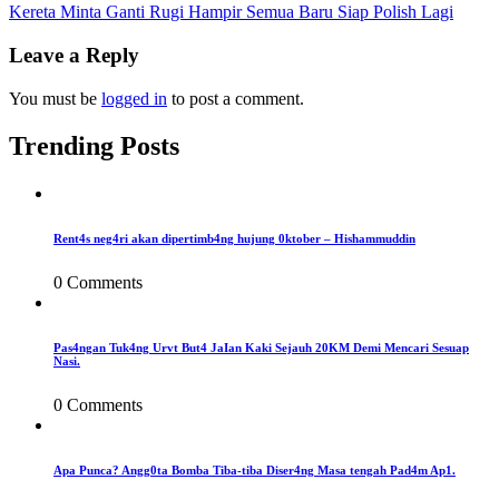
Kereta Minta Ganti Rugi Hampir Semua Baru Siap Polish Lagi
navigation
Leave a Reply
You must be
logged in
to post a comment.
Trending Posts
Rent4s neg4ri akan dipertimb4ng hujung 0ktober – Hishammuddin
0 Comments
Pas4ngan Tuk4ng Urvt But4 JaIan Kaki Sejauh 20KM Demi Mencari Sesuap
Nasi.
0 Comments
Apa Punca? Angg0ta Bomba Tiba-tiba Diser4ng Masa tengah Pad4m Ap1.