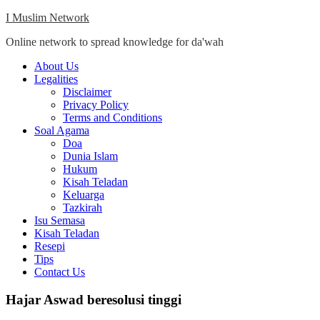
Skip
I Muslim Network
to
Online network to spread knowledge for da'wah
content
Close
About Us
Menu
Legalities
Disclaimer
Privacy Policy
Terms and Conditions
Soal Agama
Doa
Dunia Islam
Hukum
Kisah Teladan
Keluarga
Tazkirah
Isu Semasa
Kisah Teladan
Resepi
Tips
Contact Us
Hajar Aswad beresolusi tinggi