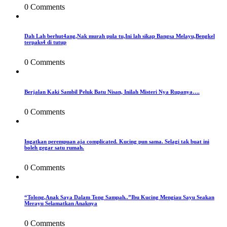
0 Comments
Dah Lah berhut4ang,Nak murah pula tu,Ini lah sikap Bangsa Melayu,Bengkel
terpaks4 di tutup
0 Comments
Berjalan Kaki Sambil Peluk Batu Nisan, Inilah Misteri Nya Rupanya….
0 Comments
Ingatkan perempuan aja complicated. Kucing pun sama. Selagi tak buat ini
boleh gegar satu rumah.
0 Comments
“Tolong,Anak Saya Dalam Tong Sampah..”Ibu Kucing Mengiau Sayu Seakan
Merayu Selamatkan Anaknya
0 Comments