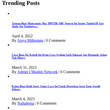
Trending Posts
Jangan Buat Main-main Jika ‘BINTIK AIR’ Seperti Ini Sering Timbul Di Jari
Anda. Itu Tandanya…
April 4, 2022
By
Aisya Millenium
|
0 Comments
Cara Buat Air Keladi Ais Krim Cara Syahmi Sazli Sukatan Jug Dirumah. Sedap
Nak Matey.
March 31, 2023
By
Admin I Muslim Network
|
0 Comments
Kalau Buat Kuih Sagu, Guna Cara Ini Untuk Dapatkan Sagu Yang Jernih
Sekata.
March 4, 2023
By
Naftaleena
|
0 Comments