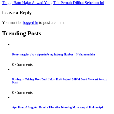
Tinggi Batu Hajar Aswad Yang Tak Pernah Dilihat Sebelum Ini
navigation
Leave a Reply
You must be
logged in
to post a comment.
Trending Posts
Rent4s neg4ri akan dipertimb4ng hujung 0ktober – Hishammuddin
0 Comments
Pas4ngan Tuk4ng Urvt But4 JaIan Kaki Sejauh 20KM Demi Mencari Sesuap
Nasi.
0 Comments
Apa Punca? Angg0ta Bomba Tiba-tiba Diser4ng Masa tengah Pad4m Ap1.