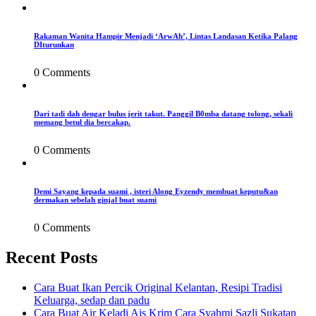
Rakaman Wanita Hampir Menjadi ‘ArwAh’, Lintas Landasan Ketika Palang
DIturunkan
0 Comments
Dari tadi dah dengar bulus jerit takut. Panggil B0mba datang tolong, sekali
memang betul dia bercakap.
0 Comments
Demi Sayang kepada suami , isteri Along Eyzendy membuat keputu&an
dermakan sebelah ginjal buat suami
0 Comments
Recent Posts
Cara Buat Ikan Percik Original Kelantan, Resipi Tradisi
Keluarga, sedap dan padu
Cara Buat Air Keladi Ais Krim Cara Syahmi Sazli Sukatan