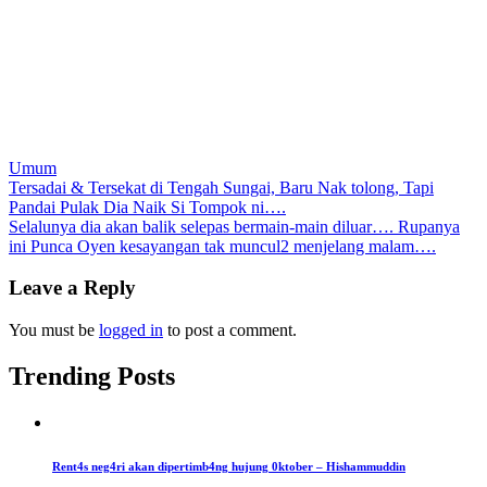
Umum
Post
Tersadai & Tersekat di Tengah Sungai, Baru Nak tolong, Tapi
Pandai Pulak Dia Naik Si Tompok ni….
navigation
Selalunya dia akan balik selepas bermain-main diluar…. Rupanya
ini Punca Oyen kesayangan tak muncul2 menjelang malam….
Leave a Reply
You must be
logged in
to post a comment.
Trending Posts
Rent4s neg4ri akan dipertimb4ng hujung 0ktober – Hishammuddin