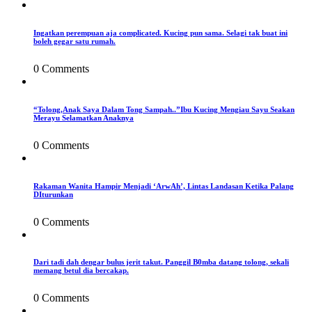
Ingatkan perempuan aja complicated. Kucing pun sama. Selagi tak buat ini
boleh gegar satu rumah.
0 Comments
“Tolong,Anak Saya Dalam Tong Sampah..”Ibu Kucing Mengiau Sayu Seakan
Merayu Selamatkan Anaknya
0 Comments
Rakaman Wanita Hampir Menjadi ‘ArwAh’, Lintas Landasan Ketika Palang
DIturunkan
0 Comments
Dari tadi dah dengar bulus jerit takut. Panggil B0mba datang tolong, sekali
memang betul dia bercakap.
0 Comments