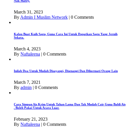
Nak Matey.
March 31, 2023
By
Admin I Muslim Network
|
0 Comments
Kalau Buat Kuih Sagu, Guna Cara Ini Untuk Dapatkan Sagu Yang Jernih
Sekata.
March 4, 2023
By
Naftaleena
|
0 Comments
Inilah Doa Untuk Mudah Disayangi, Disenangi Dan Dihormati Orang Lain
March 7, 2021
By
admin
|
0 Comments
Cara Simpan Ais Krim Untuk Tahan Lama Dan Tak Mudah Cair Guna Baldi Ais
. Boleh Pakai Untuk Acara Luar.
February 21, 2023
By
Naftaleena
|
0 Comments