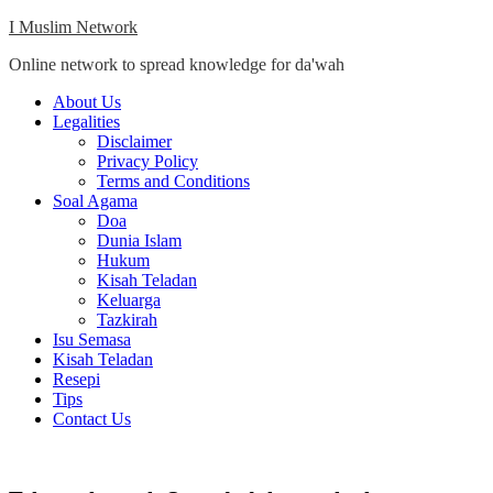
Skip
I Muslim Network
to
Online network to spread knowledge for da'wah
content
Close
About Us
Menu
Legalities
Disclaimer
Privacy Policy
Terms and Conditions
Soal Agama
Doa
Dunia Islam
Hukum
Kisah Teladan
Keluarga
Tazkirah
Isu Semasa
Kisah Teladan
Resepi
Tips
Contact Us