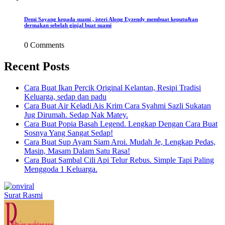
Demi Sayang kepada suami , isteri Along Eyzendy membuat keputu&an
dermakan sebelah ginjal buat suami
0 Comments
Recent Posts
Cara Buat Ikan Percik Original Kelantan, Resipi Tradisi
Keluarga, sedap dan padu
Cara Buat Air Keladi Ais Krim Cara Syahmi Sazli Sukatan
Jug Dirumah. Sedap Nak Matey.
Cara Buat Popia Basah Legend. Lengkap Dengan Cara Buat
Sosnya Yang Sangat Sedap!
Cara Buat Sup Ayam Siam Aroi. Mudah Je, Lengkap Pedas,
Masin, Masam Dalam Satu Rasa!
Cara Buat Sambal Cili Api Telur Rebus. Simple Tapi Paling
Menggoda 1 Keluarga.
Surat Rasmi