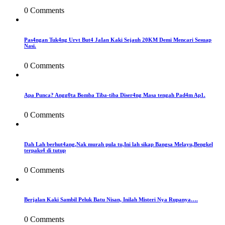
0 Comments
Pas4ngan Tuk4ng Urvt But4 JaIan Kaki Sejauh 20KM Demi Mencari Sesuap
Nasi.
0 Comments
Apa Punca? Angg0ta Bomba Tiba-tiba Diser4ng Masa tengah Pad4m Ap1.
0 Comments
Dah Lah berhut4ang,Nak murah pula tu,Ini lah sikap Bangsa Melayu,Bengkel
terpaks4 di tutup
0 Comments
Berjalan Kaki Sambil Peluk Batu Nisan, Inilah Misteri Nya Rupanya….
0 Comments