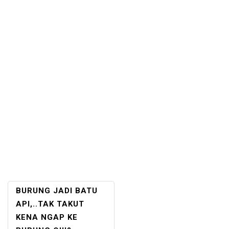
POST
BURUNG JADI BATU
NAVIGATION
API,..TAK TAKUT
KENA NGAP KE