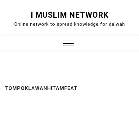
Skip
I MUSLIM NETWORK
to
Online network to spread knowledge for da'wah
content
Close
Menu
TOMPOKLAWANHITAMFEAT