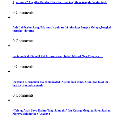
Apa Punca? Angg0ta Bomba Tiba-tiba Diser4ng Masa tengah Pad4m Ap1.
0 Comments
Dah Lah berhut4ang,Nak murah pula tu,Ini lah sikap Bangsa Melayu,Bengkel
terpaks4 di tutup
0 Comments
Berjalan Kaki Sambil Peluk Batu Nisan, Inilah Misteri Nya Rupanya….
0 Comments
Ingatkan perempuan aja complicated. Kucing pun sama. Selagi tak buat ini
boleh gegar satu rumah.
0 Comments
“Tolong,Anak Saya Dalam Tong Sampah..”Ibu Kucing Mengiau Sayu Seakan
Merayu Selamatkan Anaknya