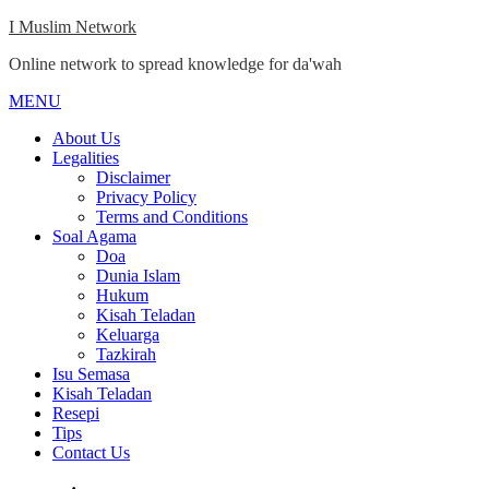
Skip
I Muslim Network
to
Online network to spread knowledge for da'wah
content
MENU
Close
Menu
About Us
Legalities
Disclaimer
Privacy Policy
Terms and Conditions
Soal Agama
Doa
Dunia Islam
Hukum
Kisah Teladan
Keluarga
Tazkirah
Isu Semasa
Kisah Teladan
Resepi
Tips
Contact Us