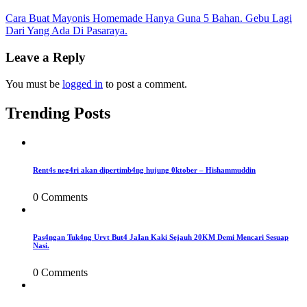
Post
Cara Buat Mayonis Homemade Hanya Guna 5 Bahan. Gebu Lagi
Dari Yang Ada Di Pasaraya.
navigation
Leave a Reply
You must be
logged in
to post a comment.
Trending Posts
Rent4s neg4ri akan dipertimb4ng hujung 0ktober – Hishammuddin
0 Comments
Pas4ngan Tuk4ng Urvt But4 JaIan Kaki Sejauh 20KM Demi Mencari Sesuap
Nasi.
0 Comments