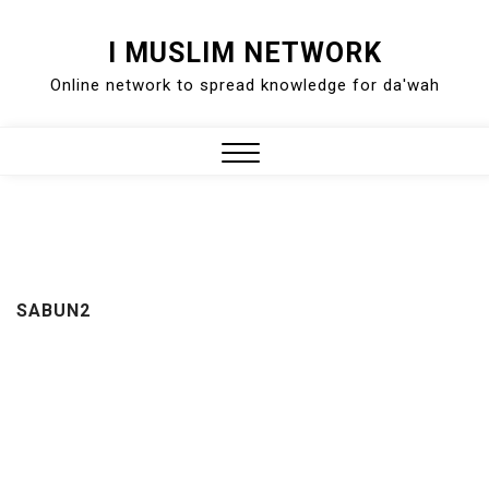
Skip
I MUSLIM NETWORK
to
Online network to spread knowledge for da'wah
content
Close
Menu
SABUN2