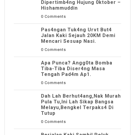
Dipertimb4ng Hujung 0ktober –
Hishammuddin
0 Comments
Pas4ngan Tuk4ng Urvt But4
JaIan Kaki Sejauh 20KM Demi
Mencari Sesuap Nasi.
0 Comments
Apa Punca? Angg0ta Bomba
Tiba-Tiba Diser4ng Masa
Tengah Pad4m Ap1.
0 Comments
Dah Lah Berhut4ang,Nak Murah
Pula Tu,Ini Lah Sikap Bangsa
Melayu,Bengkel Terpaks4 Di
Tutup
0 Comments
Berjalan Kaki Sambil Peluk