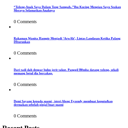
“Tolong,Anak Saya Dalam Tong Sampah..”Ibu Kucing Mengiau Sayu Seakan
Merayu Selamatkan Anaknya
0 Comments
Rakaman Wanita Hampir Menjadi ‘ArwAh’, Lintas Landasan Ketika Palang
DIturunkan
0 Comments
Dari tadi dah dengar bulus jerit takut. Panggil B0mba datang tolong, sekali
memang betul dia bercakap.
0 Comments
Demi Sayang kepada suami , isteri Along Eyzendy membuat keputu&an
dermakan sebelah ginjal buat suami
0 Comments
Recent Posts