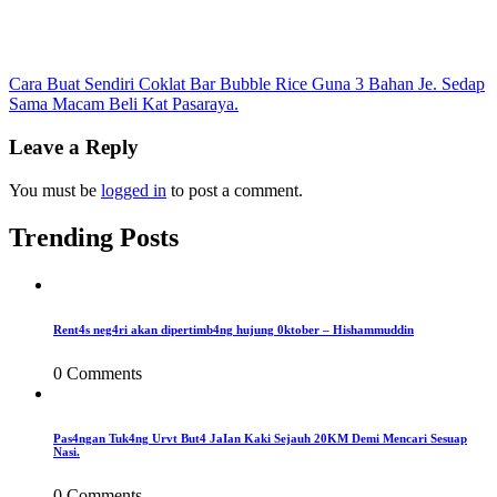
Post
Cara Buat Sendiri Coklat Bar Bubble Rice Guna 3 Bahan Je. Sedap
Sama Macam Beli Kat Pasaraya.
navigation
Leave a Reply
You must be
logged in
to post a comment.
Trending Posts
Rent4s neg4ri akan dipertimb4ng hujung 0ktober – Hishammuddin
0 Comments
Pas4ngan Tuk4ng Urvt But4 JaIan Kaki Sejauh 20KM Demi Mencari Sesuap
Nasi.
0 Comments