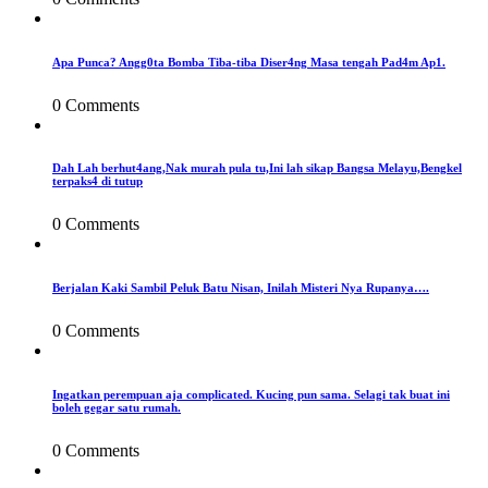
Apa Punca? Angg0ta Bomba Tiba-tiba Diser4ng Masa tengah Pad4m Ap1.
0 Comments
Dah Lah berhut4ang,Nak murah pula tu,Ini lah sikap Bangsa Melayu,Bengkel
terpaks4 di tutup
0 Comments
Berjalan Kaki Sambil Peluk Batu Nisan, Inilah Misteri Nya Rupanya….
0 Comments
Ingatkan perempuan aja complicated. Kucing pun sama. Selagi tak buat ini
boleh gegar satu rumah.
0 Comments