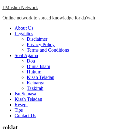
Skip
I Muslim Network
to
Online network to spread knowledge for da'wah
content
Close
About Us
Menu
Legalities
Disclaimer
Privacy Policy
Terms and Conditions
Soal Agama
Doa
Dunia Islam
Hukum
Kisah Teladan
Keluarga
Tazkirah
Isu Semasa
Kisah Teladan
Resepi
Tips
Contact Us
coklat