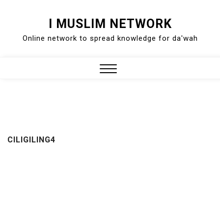
Skip
I MUSLIM NETWORK
to
Online network to spread knowledge for da'wah
content
Close
Menu
CILIGILING4