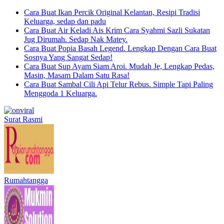
Cara Buat Ikan Percik Original Kelantan, Resipi Tradisi
Keluarga, sedap dan padu
Cara Buat Air Keladi Ais Krim Cara Syahmi Sazli Sukatan
Jug Dirumah. Sedap Nak Matey.
Cara Buat Popia Basah Legend. Lengkap Dengan Cara Buat
Sosnya Yang Sangat Sedap!
Cara Buat Sup Ayam Siam Aroi. Mudah Je, Lengkap Pedas,
Masin, Masam Dalam Satu Rasa!
Cara Buat Sambal Cili Api Telur Rebus. Simple Tapi Paling
Menggoda 1 Keluarga.
Surat Rasmi
Rumahtangga