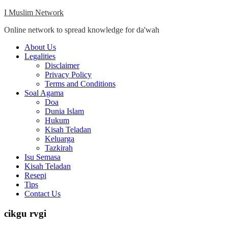
Skip
I Muslim Network
to
Online network to spread knowledge for da'wah
content
Close
About Us
Menu
Legalities
Disclaimer
Privacy Policy
Terms and Conditions
Soal Agama
Doa
Dunia Islam
Hukum
Kisah Teladan
Keluarga
Tazkirah
Isu Semasa
Kisah Teladan
Resepi
Tips
Contact Us
cikgu rvgi