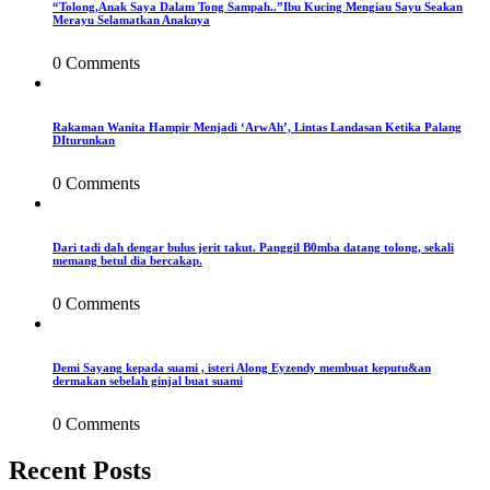
“Tolong,Anak Saya Dalam Tong Sampah..”Ibu Kucing Mengiau Sayu Seakan
Merayu Selamatkan Anaknya
0 Comments
Rakaman Wanita Hampir Menjadi ‘ArwAh’, Lintas Landasan Ketika Palang
DIturunkan
0 Comments
Dari tadi dah dengar bulus jerit takut. Panggil B0mba datang tolong, sekali
memang betul dia bercakap.
0 Comments
Demi Sayang kepada suami , isteri Along Eyzendy membuat keputu&an
dermakan sebelah ginjal buat suami
0 Comments
Recent Posts