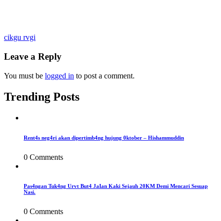
Post
cikgu rvgi
navigation
Leave a Reply
You must be
logged in
to post a comment.
Trending Posts
Rent4s neg4ri akan dipertimb4ng hujung 0ktober – Hishammuddin
0 Comments
Pas4ngan Tuk4ng Urvt But4 JaIan Kaki Sejauh 20KM Demi Mencari Sesuap
Nasi.
0 Comments