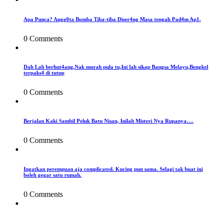
Apa Punca? Angg0ta Bomba Tiba-tiba Diser4ng Masa tengah Pad4m Ap1.
0 Comments
Dah Lah berhut4ang,Nak murah pula tu,Ini lah sikap Bangsa Melayu,Bengkel
terpaks4 di tutup
0 Comments
Berjalan Kaki Sambil Peluk Batu Nisan, Inilah Misteri Nya Rupanya….
0 Comments
Ingatkan perempuan aja complicated. Kucing pun sama. Selagi tak buat ini
boleh gegar satu rumah.
0 Comments