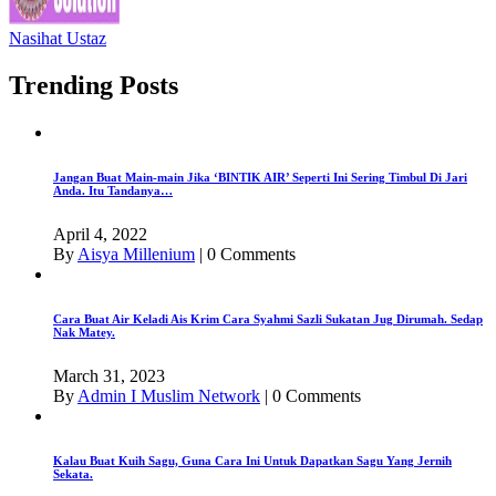
Nasihat Ustaz
Trending Posts
Jangan Buat Main-main Jika ‘BINTIK AIR’ Seperti Ini Sering Timbul Di Jari
Anda. Itu Tandanya…
April 4, 2022
By
Aisya Millenium
|
0 Comments
Cara Buat Air Keladi Ais Krim Cara Syahmi Sazli Sukatan Jug Dirumah. Sedap
Nak Matey.
March 31, 2023
By
Admin I Muslim Network
|
0 Comments
Kalau Buat Kuih Sagu, Guna Cara Ini Untuk Dapatkan Sagu Yang Jernih
Sekata.