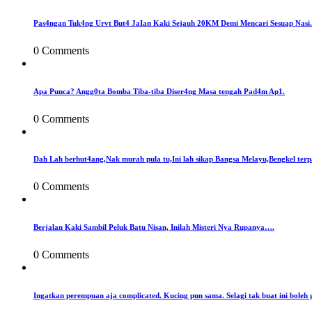
Pas4ngan Tuk4ng Urvt But4 JaIan Kaki Sejauh 20KM Demi Mencari Sesuap Nasi.
0 Comments
Apa Punca? Angg0ta Bomba Tiba-tiba Diser4ng Masa tengah Pad4m Ap1.
0 Comments
Dah Lah berhut4ang,Nak murah pula tu,Ini lah sikap Bangsa Melayu,Bengkel terp
0 Comments
Berjalan Kaki Sambil Peluk Batu Nisan, Inilah Misteri Nya Rupanya….
0 Comments
Ingatkan perempuan aja complicated. Kucing pun sama. Selagi tak buat ini boleh 