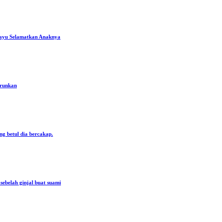
ayu Selamatkan Anaknya
urunkan
ng betul dia bercakap.
ebelah ginjal buat suami