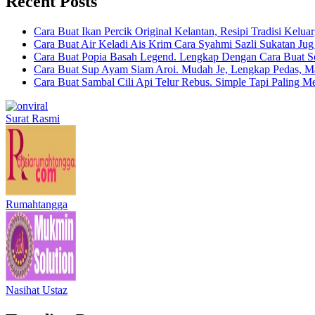
Recent Posts
Cara Buat Ikan Percik Original Kelantan, Resipi Tradisi Kelua
Cara Buat Air Keladi Ais Krim Cara Syahmi Sazli Sukatan Ju
Cara Buat Popia Basah Legend. Lengkap Dengan Cara Buat S
Cara Buat Sup Ayam Siam Aroi. Mudah Je, Lengkap Pedas, M
Cara Buat Sambal Cili Api Telur Rebus. Simple Tapi Paling M
Surat Rasmi
Rumahtangga
Nasihat Ustaz