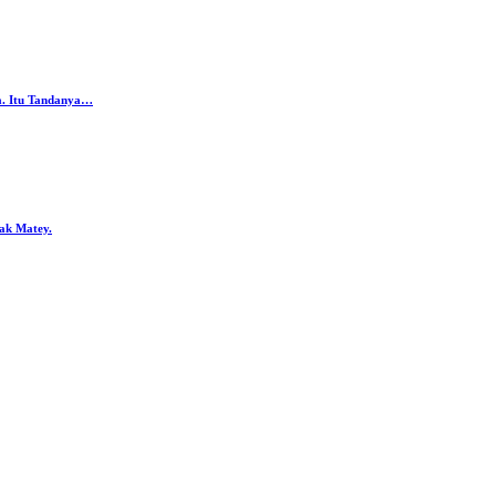
da. Itu Tandanya…
ak Matey.