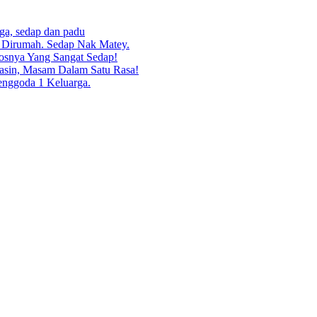
rga, sedap dan padu
g Dirumah. Sedap Nak Matey.
osnya Yang Sangat Sedap!
asin, Masam Dalam Satu Rasa!
enggoda 1 Keluarga.