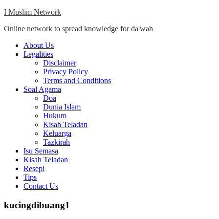
Skip
I Muslim Network
to
Online network to spread knowledge for da'wah
content
Close
About Us
Menu
Legalities
Disclaimer
Privacy Policy
Terms and Conditions
Soal Agama
Doa
Dunia Islam
Hukum
Kisah Teladan
Keluarga
Tazkirah
Isu Semasa
Kisah Teladan
Resepi
Tips
Contact Us
kucingdibuang1