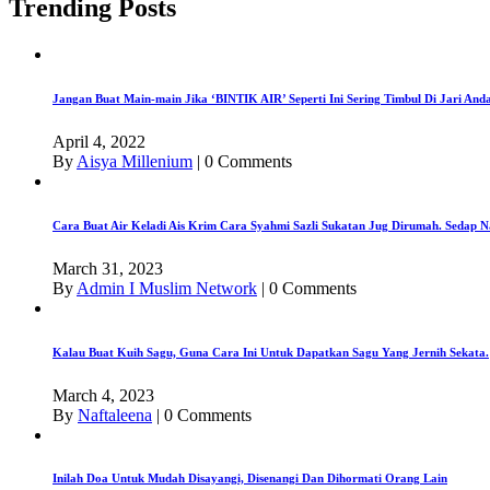
Trending Posts
Jangan Buat Main-main Jika ‘BINTIK AIR’ Seperti Ini Sering Timbul Di Jari An
April 4, 2022
By
Aisya Millenium
|
0 Comments
Cara Buat Air Keladi Ais Krim Cara Syahmi Sazli Sukatan Jug Dirumah. Sedap N
March 31, 2023
By
Admin I Muslim Network
|
0 Comments
Kalau Buat Kuih Sagu, Guna Cara Ini Untuk Dapatkan Sagu Yang Jernih Sekata.
March 4, 2023
By
Naftaleena
|
0 Comments
Inilah Doa Untuk Mudah Disayangi, Disenangi Dan Dihormati Orang Lain