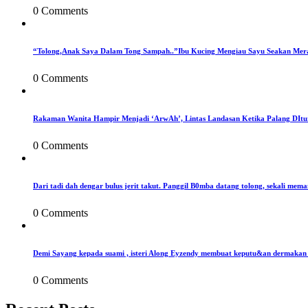
0 Comments
“Tolong,Anak Saya Dalam Tong Sampah..”Ibu Kucing Mengiau Sayu Seakan Mer
0 Comments
Rakaman Wanita Hampir Menjadi ‘ArwAh’, Lintas Landasan Ketika Palang DIt
0 Comments
Dari tadi dah dengar bulus jerit takut. Panggil B0mba datang tolong, sekali mema
0 Comments
Demi Sayang kepada suami , isteri Along Eyzendy membuat keputu&an dermakan s
0 Comments