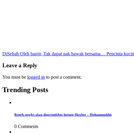
Post
DiSebab Oleh banjir, Tak dapat nak bawak bersama… Pencinta kucing
navigation
Leave a Reply
You must be
logged in
to post a comment.
Trending Posts
Rent4s neg4ri akan dipertimb4ng hujung 0ktober – Hishammuddin
0 Comments