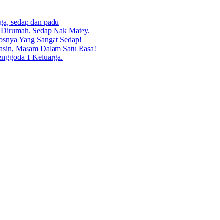
rga, sedap dan padu
g Dirumah. Sedap Nak Matey.
osnya Yang Sangat Sedap!
asin, Masam Dalam Satu Rasa!
enggoda 1 Keluarga.