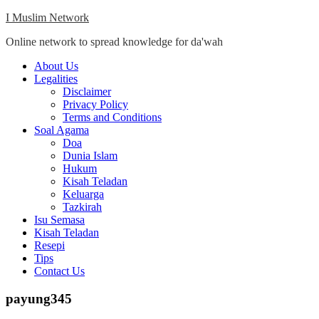
Skip
I Muslim Network
to
Online network to spread knowledge for da'wah
content
Close
About Us
Menu
Legalities
Disclaimer
Privacy Policy
Terms and Conditions
Soal Agama
Doa
Dunia Islam
Hukum
Kisah Teladan
Keluarga
Tazkirah
Isu Semasa
Kisah Teladan
Resepi
Tips
Contact Us
payung345