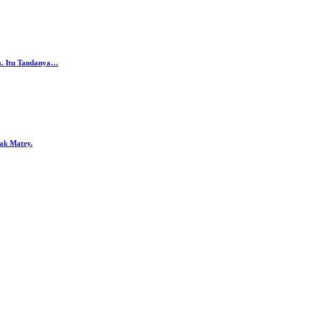
da. Itu Tandanya…
ak Matey.