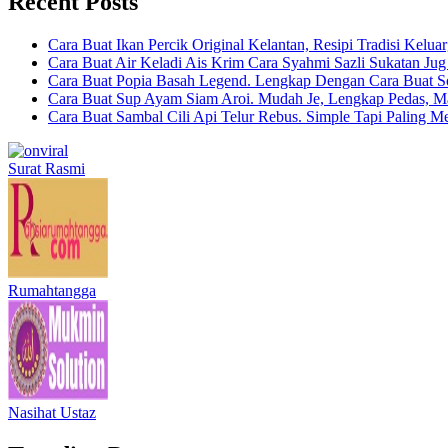
Recent Posts
Cara Buat Ikan Percik Original Kelantan, Resipi Tradisi Kelua
Cara Buat Air Keladi Ais Krim Cara Syahmi Sazli Sukatan Ju
Cara Buat Popia Basah Legend. Lengkap Dengan Cara Buat S
Cara Buat Sup Ayam Siam Aroi. Mudah Je, Lengkap Pedas, M
Cara Buat Sambal Cili Api Telur Rebus. Simple Tapi Paling M
Surat Rasmi
Rumahtangga
Nasihat Ustaz