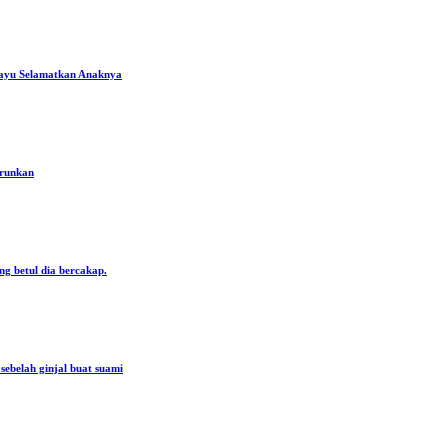
ayu Selamatkan Anaknya
urunkan
ng betul dia bercakap.
ebelah ginjal buat suami