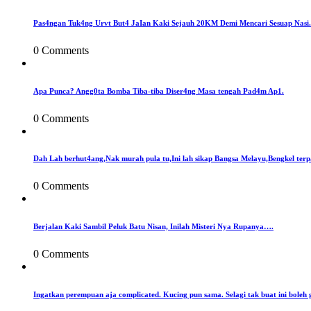
Pas4ngan Tuk4ng Urvt But4 JaIan Kaki Sejauh 20KM Demi Mencari Sesuap Nasi.
0 Comments
Apa Punca? Angg0ta Bomba Tiba-tiba Diser4ng Masa tengah Pad4m Ap1.
0 Comments
Dah Lah berhut4ang,Nak murah pula tu,Ini lah sikap Bangsa Melayu,Bengkel terp
0 Comments
Berjalan Kaki Sambil Peluk Batu Nisan, Inilah Misteri Nya Rupanya….
0 Comments
Ingatkan perempuan aja complicated. Kucing pun sama. Selagi tak buat ini boleh 