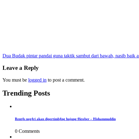
Post
Dua Budak pintar pandai guna taktik sambut dari bawah, nasib baik
navigation
Leave a Reply
You must be
logged in
to post a comment.
Trending Posts
Rent4s neg4ri akan dipertimb4ng hujung 0ktober – Hishammuddin
0 Comments