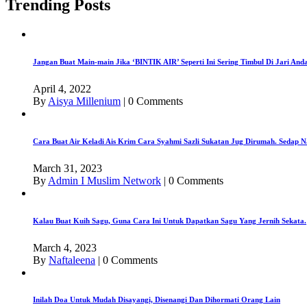
Trending Posts
Jangan Buat Main-main Jika ‘BINTIK AIR’ Seperti Ini Sering Timbul Di Jari An
April 4, 2022
By
Aisya Millenium
|
0 Comments
Cara Buat Air Keladi Ais Krim Cara Syahmi Sazli Sukatan Jug Dirumah. Sedap N
March 31, 2023
By
Admin I Muslim Network
|
0 Comments
Kalau Buat Kuih Sagu, Guna Cara Ini Untuk Dapatkan Sagu Yang Jernih Sekata.
March 4, 2023
By
Naftaleena
|
0 Comments
Inilah Doa Untuk Mudah Disayangi, Disenangi Dan Dihormati Orang Lain