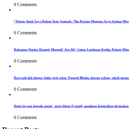
0 Comments
“Tolong,Anak Saya Dalam Tong Sampah..”Ibu Kucing Mengiau Sayu Seakan Mer
0 Comments
Rakaman Wanita Hampir Menjadi ‘ArwAh’, Lintas Landasan Ketika Palang DIt
0 Comments
Dari tadi dah dengar bulus jerit takut. Panggil B0mba datang tolong, sekali mema
0 Comments
Demi Sayang kepada suami , isteri Along Eyzendy membuat keputu&an dermakan s
0 Comments