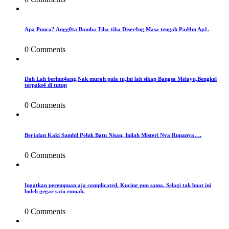
Apa Punca? Angg0ta Bomba Tiba-tiba Diser4ng Masa tengah Pad4m Ap1.
0 Comments
Dah Lah berhut4ang,Nak murah pula tu,Ini lah sikap Bangsa Melayu,Bengkel
terpaks4 di tutup
0 Comments
Berjalan Kaki Sambil Peluk Batu Nisan, Inilah Misteri Nya Rupanya….
0 Comments
Ingatkan perempuan aja complicated. Kucing pun sama. Selagi tak buat ini
boleh gegar satu rumah.
0 Comments