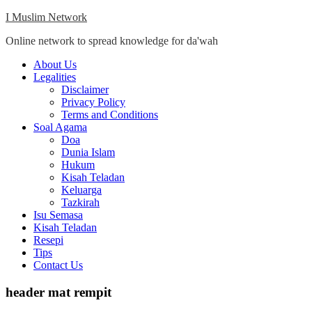
Skip
I Muslim Network
to
Online network to spread knowledge for da'wah
content
Close
About Us
Menu
Legalities
Disclaimer
Privacy Policy
Terms and Conditions
Soal Agama
Doa
Dunia Islam
Hukum
Kisah Teladan
Keluarga
Tazkirah
Isu Semasa
Kisah Teladan
Resepi
Tips
Contact Us
header mat rempit