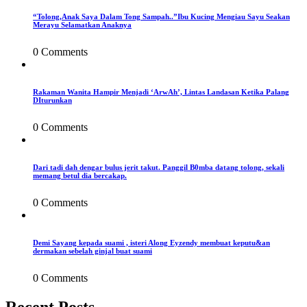
“Tolong,Anak Saya Dalam Tong Sampah..”Ibu Kucing Mengiau Sayu Seakan
Merayu Selamatkan Anaknya
0 Comments
Rakaman Wanita Hampir Menjadi ‘ArwAh’, Lintas Landasan Ketika Palang
DIturunkan
0 Comments
Dari tadi dah dengar bulus jerit takut. Panggil B0mba datang tolong, sekali
memang betul dia bercakap.
0 Comments
Demi Sayang kepada suami , isteri Along Eyzendy membuat keputu&an
dermakan sebelah ginjal buat suami
0 Comments
Recent Posts