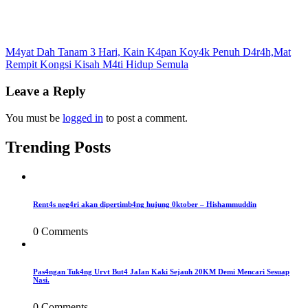
Post
M4yat Dah Tanam 3 Hari, Kain K4pan Koy4k Penuh D4r4h,Mat
Rempit Kongsi Kisah M4ti Hidup Semula
navigation
Leave a Reply
You must be
logged in
to post a comment.
Trending Posts
Rent4s neg4ri akan dipertimb4ng hujung 0ktober – Hishammuddin
0 Comments
Pas4ngan Tuk4ng Urvt But4 JaIan Kaki Sejauh 20KM Demi Mencari Sesuap
Nasi.
0 Comments